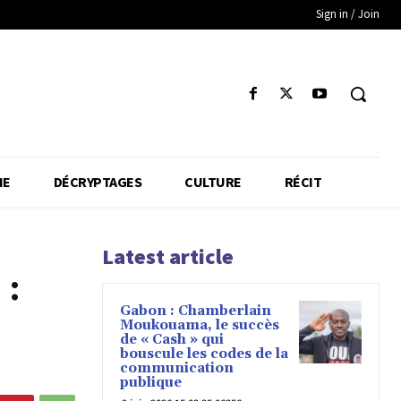
Sign in / Join
IE
DÉCRYPTAGES
CULTURE
RÉCIT
Latest article
 :
Gabon : Chamberlain
Moukouama, le succès
de « Cash » qui
bouscule les codes de la
communication
publique