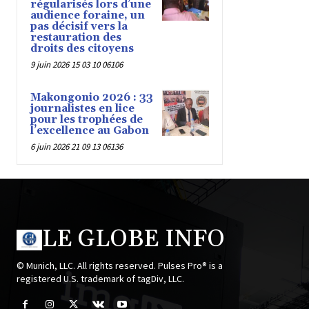
régularisés lors d’une
audience foraine, un
pas décisif vers la
restauration des
droits des citoyens
9 juin 2026 15 03 10 06106
Makongonio 2026 : 33
journalistes en lice
pour les trophées de
l’excellence au Gabon
6 juin 2026 21 09 13 06136
LE GLOBE INFO
© Munich, LLC. All rights reserved. Pulses Pro® is a
registered U.S. trademark of tagDiv, LLC.