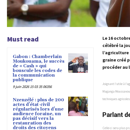
Must read
Le 16 octobre
célébré la jo
l’agriculture
Gabon : Chamberlain
graine créé p
Moukouama, le succès
de « Cash » qui
procéder au 
bouscule les codes de
la communication
publique
Soucieux de fair
Joignant l’utile à l’
9 juin 2026 15 03 35 06356
l’économie nati
Maganga Moussavou, q
l’autosuffisance
techniques agricoles
Nzenzélé : plus de 200
dynamique dans 
actes d’état-civil
l’agriculture lo
régularisés lors d’une
depuis quelques
audience foraine, un
Parlant d
pas décisif vers la
restauration des
– Les vacances 
droits des citoyens
Celle-ci sera plus p