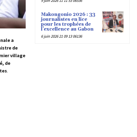
9 juin 2026 11 11 53 06536
Makongonio 2026 : 33
journalistes en lice
pour les trophées de
l’excellence au Gabon
6 juin 2026 21 09 13 06136
onale a
istre de
mier village
é, de
tes
.