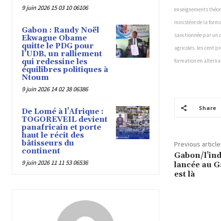
famille verte. T
9 juin 2026 15 03 10 06106
enseignements théori
prescrits. Pour 
ministère de la forma
faute de mains d
Gabon : Randy Noël
sanctionnée par un c
Ekwague Obame
donc nécessaire
quitte le PDG pour
agricoles. les cent p
initiatives l’en
l’UDB, un ralliement
combler le défi
qui redessine les
formation en alterna
équilibres politiques à
Ntoum
9 juin 2026 14 02 38 06386
Share
De Lomé à l’Afrique :
TOGOREVEIL devient
panafricain et porte
haut le récit des
bâtisseurs du
Previous article
continent
Gabon/l’ind
9 juin 2026 11 11 53 06536
lancée au G
est là