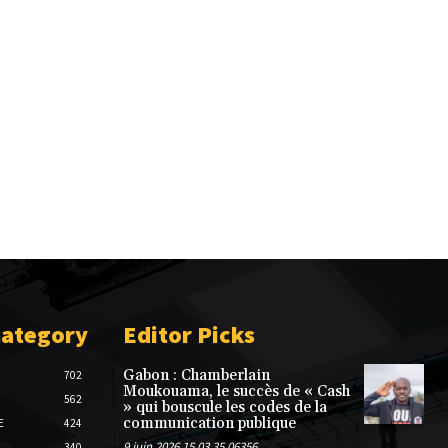
Category
Editor Picks
Gabon : Chamberlain
702
Moukouama, le succès de « Cash
562
» qui bouscule les codes de la
communication publique
E
424
9 juin 2026 15 03 35 06356
340