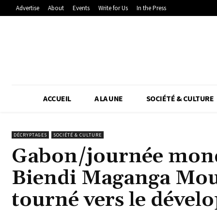
Advertise
About
Events
Write for Us
In the Press
ACCUEIL
A LA UNE
SOCIÉTÉ & CULTURE
DÉCRYPTAGES
SOCIÉTÉ & CULTURE
Gabon/journée mondi
Biendi Maganga Mou
tourné vers le dével