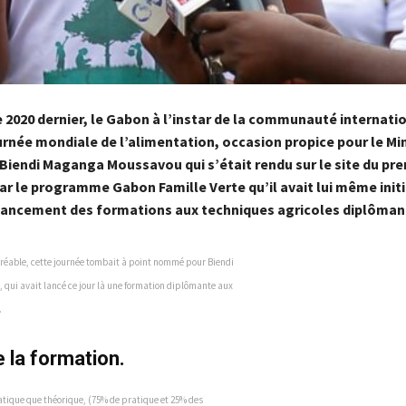
 2020 dernier, le Gabon à l’instar de la communauté internati
urnée mondiale de l’alimentation, occasion propice pour le Min
 Biendi Maganga Moussavou qui s’était rendu sur le site du pre
ar le programme Gabon Famille Verte qu’il avait lui même initi
lancement des formations aux techniques agricoles diplôman
e de l’agriculture un pan important de
agréable, cette journée tombait à point nommé pour Biendi
onale, de voir le Gabon atteindre
ui avait lancé ce jour là une formation diplômante aux
 alimentaire et de créer une nouvelle
.
ce secteur d’avenir, le patron de
cale Biendi Maganga Moussavou, a initié
 temps une série de réformes Telles que:
e la formation.
agricoles, les classes verte et le Gabon
ratique que théorique, (75% de pratique et 25% des