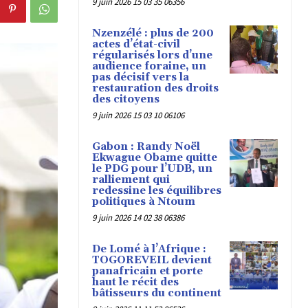
9 juin 2026 15 03 35 06356
Nzenzélé : plus de 200
actes d’état-civil
régularisés lors d’une
audience foraine, un
pas décisif vers la
restauration des droits
des citoyens
9 juin 2026 15 03 10 06106
Gabon : Randy Noël
Ekwague Obame quitte
le PDG pour l’UDB, un
ralliement qui
redessine les équilibres
politiques à Ntoum
9 juin 2026 14 02 38 06386
De Lomé à l’Afrique :
TOGOREVEIL devient
panafricain et porte
haut le récit des
bâtisseurs du continent