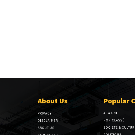
About Us
Popular 
A LA UNE
PRIVACY
NON CLASSÉ
DISCLAIMER
SOCIÉTÉ & CULTUR
ABOUT US
POLITIQUE