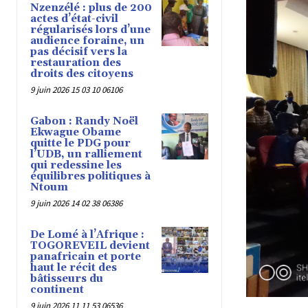
Nzenzélé : plus de 200
actes d’état-civil
régularisés lors d’une
audience foraine, un
pas décisif vers la
restauration des
droits des citoyens
9 juin 2026 15 03 10 06106
Gabon : Randy Noël
Ekwague Obame
quitte le PDG pour
l’UDB, un ralliement
qui redessine les
équilibres politiques à
Ntoum
9 juin 2026 14 02 38 06386
De Lomé à l’Afrique :
TOGOREVEIL devient
panafricain et porte
haut le récit des
bâtisseurs du
continent
9 juin 2026 11 11 53 06536