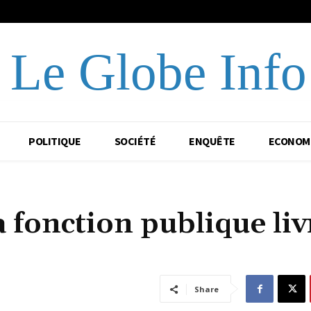
Le Globe Info
POLITIQUE
SOCIÉTÉ
ENQUÊTE
ECONOM
 fonction publique liv
Share