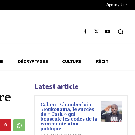
Sign in / Join
IE
DÉCRYPTAGES
CULTURE
RÉCIT
Latest article
re
Gabon : Chamberlain
Moukouama, le succès
de « Cash » qui
bouscule les codes de la
communication
publique