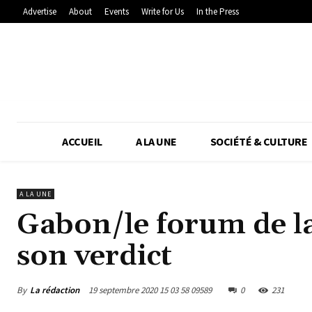
Advertise
About
Events
Write for Us
In the Press
ACCUEIL
A LA UNE
SOCIÉTÉ & CULTURE
A LA UNE
Gabon/le forum de la
son verdict
By
La rédaction
19 septembre 2020 15 03 58 09589
0
231