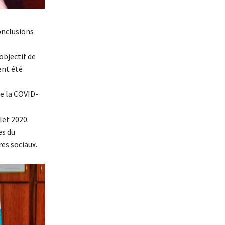
onclusions
objectif de
ent été
de la COVID-
let 2020.
es du
es sociaux.