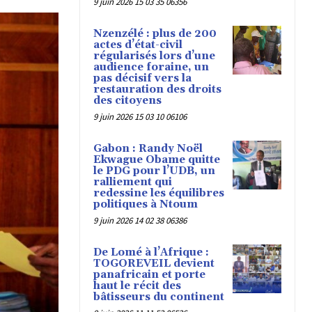
9 juin 2026 15 03 35 06356
Nzenzélé : plus de 200
actes d’état-civil
régularisés lors d’une
audience foraine, un
pas décisif vers la
restauration des droits
des citoyens
9 juin 2026 15 03 10 06106
Gabon : Randy Noël
Ekwague Obame quitte
le PDG pour l’UDB, un
ralliement qui
redessine les équilibres
politiques à Ntoum
9 juin 2026 14 02 38 06386
De Lomé à l’Afrique :
TOGOREVEIL devient
panafricain et porte
haut le récit des
bâtisseurs du continent