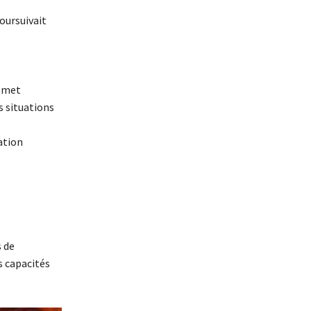
poursuivait
i met
s situations
ation
 de
s capacités