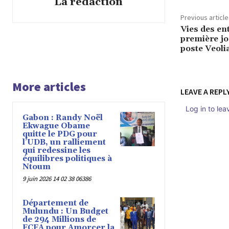
La rédaction
Previous article
Vies des en
première jo
poste Veoli
More articles
LEAVE A REPL
Log in to le
Gabon : Randy Noël
Ekwague Obame
quitte le PDG pour
l’UDB, un ralliement
qui redessine les
équilibres politiques à
Ntoum
9 juin 2026 14 02 38 06386
Département de
Mulundu : Un Budget
de 294 Millions de
FCFA pour Amorcer la