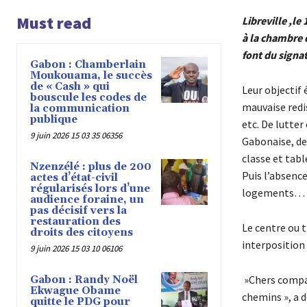
Must read
Libreville ,le
à la chambre 
font du signa
Gabon : Chamberlain
Moukouama, le succès
de « Cash » qui
Leur objectif 
bouscule les codes de
mauvaise redis
la communication
publique
etc. De lutter
9 juin 2026 15 03 35 06356
Gabonaise, de
classe et tabl
Nzenzélé : plus de 200
Puis l’absenc
actes d’état-civil
régularisés lors d’une
logements…
audience foraine, un
pas décisif vers la
restauration des
Le centre ou t
droits des citoyens
interposition 
9 juin 2026 15 03 10 06106
»Chers compatr
Gabon : Randy Noël
Ekwague Obame
chemins », a 
quitte le PDG pour