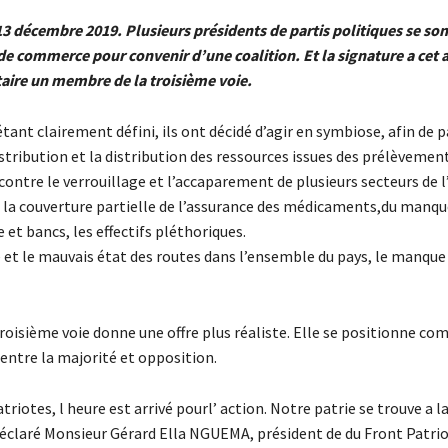
 13 décembre 2019. Plusieurs présidents de partis politiques se so
de commerce pour convenir d’une coalition. Et la signature a cet 
taire un membre de la troisième voie.
étant clairement défini, ils ont décidé d’agir en symbiose, afin de pa
tribution et la distribution des ressources issues des prélèvement
 contre le verrouillage et l’accaparement de plusieurs secteurs de
 la couverture partielle de l’assurance des médicaments,du manque
e et bancs, les effectifs pléthoriques.
e et le mauvais état des routes dans l’ensemble du pays, le manque
roisième voie donne une offre plus réaliste. Elle se positionne co
entre la majorité et opposition.
iotes, l heure est arrivé pourl’ action. Notre patrie se trouve a la
déclaré Monsieur Gérard Ella NGUEMA, président de du Front Patri