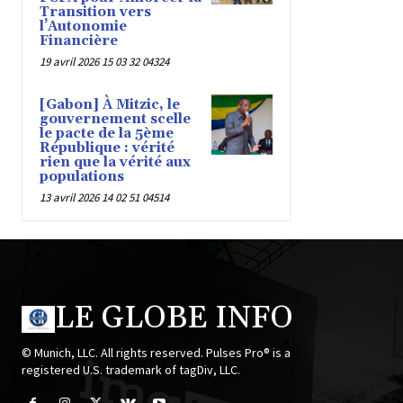
Transition vers
l’Autonomie
Financière
19 avril 2026 15 03 32 04324
[Gabon] À Mitzic, le
gouvernement scelle
le pacte de la 5ème
République : vérité
rien que la vérité aux
populations
13 avril 2026 14 02 51 04514
LE GLOBE INFO
© Munich, LLC. All rights reserved. Pulses Pro® is a
registered U.S. trademark of tagDiv, LLC.