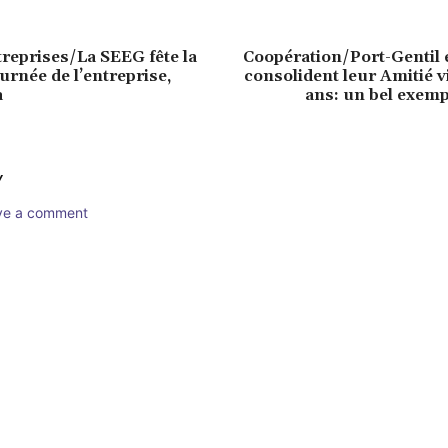
treprises/La SEEG fête la
Coopération/Port-Gentil 
urnée de l’entreprise,
consolident leur Amitié vi
a
ans: un bel exemp
Y
ave a comment