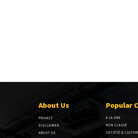
About Us
Popular 
A LA UNE
PRIVACY
NON CLASSÉ
DISCLAIMER
SOCIÉTÉ & CULTUR
ABOUT US