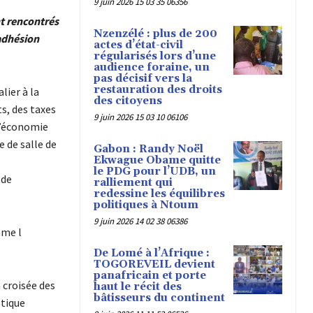
9 juin 2026 15 03 35 06356
nt rencontrés
Nzenzélé : plus de 200
adhésion
actes d’état-civil
régularisés lors d’une
audience foraine, un
pas décisif vers la
restauration des droits
lier à la
des citoyens
s, des taxes
9 juin 2026 15 03 10 06106
 l’économie
 de salle de
Gabon : Randy Noël
Ekwague Obame quitte
le PDG pour l’UDB, un
 de
ralliement qui
redessine les équilibres
politiques à Ntoum
9 juin 2026 14 02 38 06386
mme l
De Lomé à l’Afrique :
TOGOREVEIL devient
panafricain et porte
 croisée des
haut le récit des
bâtisseurs du continent
otique