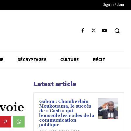
Sign in / Join
IE
DÉCRYPTAGES
CULTURE
RÉCIT
Latest article
Gabon : Chamberlain
 voie
Moukouama, le succès
de « Cash » qui
bouscule les codes de la
communication
publique