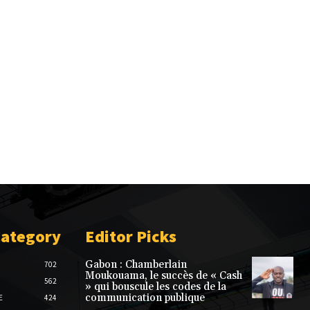
Category
Editor Picks
Gabon : Chamberlain
702
Moukouama, le succès de « Cash
562
» qui bouscule les codes de la
communication publique
E
424