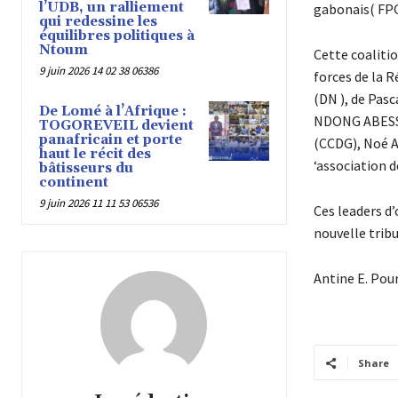
l’UDB, un ralliement
gabonais( FPG
qui redessine les
équilibres politiques à
Ntoum
Cette coaliti
9 juin 2026 14 02 38 06386
forces de la 
(DN ), de Pas
De Lomé à l’Afrique :
NDONG ABESSO
TOGOREVEIL devient
panafricain et porte
(CCDG), Noé 
haut le récit des
‘association 
bâtisseurs du
continent
9 juin 2026 11 11 53 06536
Ces leaders d
nouvelle trib
Antine E. Pou
Share