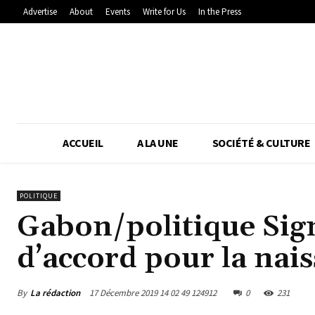
Advertise
About
Events
Write for Us
In the Press
ACCUEIL
A LA UNE
SOCIÉTÉ & CULTURE
POLITIQUE
Gabon/politique Sig
d’accord pour la nai
By
La rédaction
17 Décembre 2019 14 02 49 124912
0
231