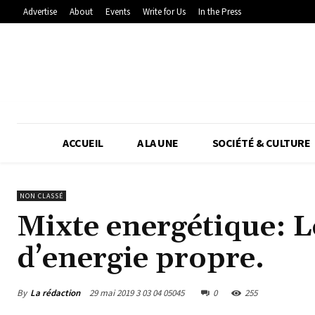
Advertise
About
Events
Write for Us
In the Press
ACCUEIL
A LA UNE
SOCIÉTÉ & CULTURE
NON CLASSÉ
Mixte energétique: L
d’energie propre.
By
La rédaction
29 mai 2019 3 03 04 05045
0
255