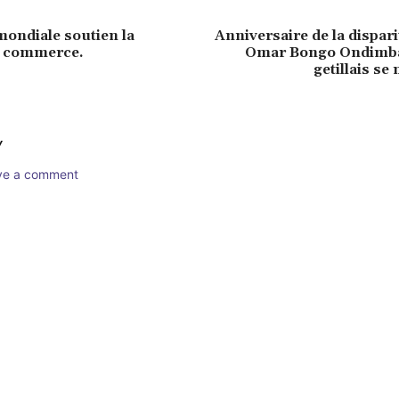
ondiale soutien la
Anniversaire de la dispari
 commerce.
Omar Bongo Ondimba:
getillais se
Y
ave a comment