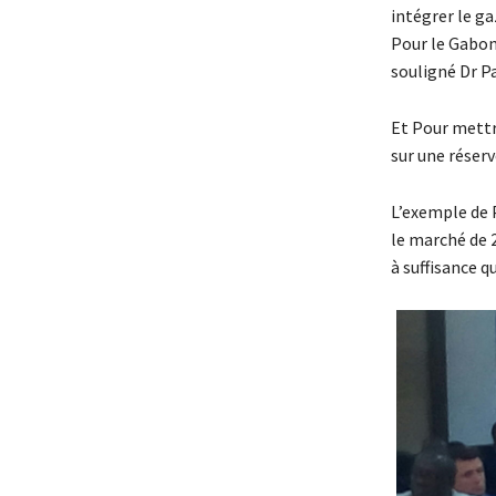
intégrer le ga
Pour le Gabon 
souligné Dr P
Et Pour mettr
sur une réser
L’exemple de 
le marché de 2
à suffisance q