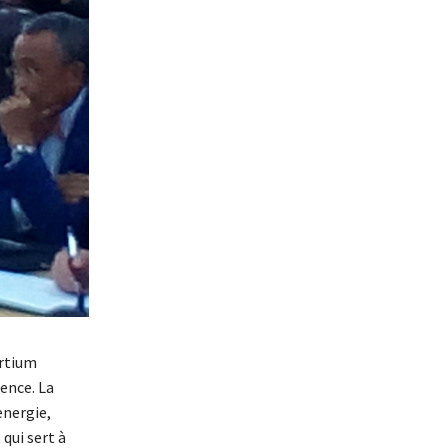
ortium
ence. La
energie,
qui sert à