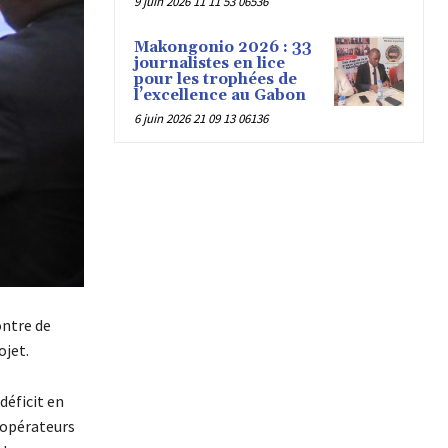
9 juin 2026 11 11 53 06536
Makongonio 2026 : 33
journalistes en lice
pour les trophées de
l’excellence au Gabon
6 juin 2026 21 09 13 06136
ontre de
ojet.
déficit en
s opérateurs