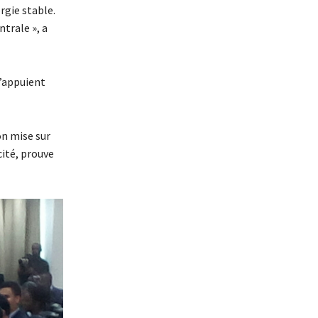
rgie stable.
trale », a
s’appuient
n mise sur
cité, prouve