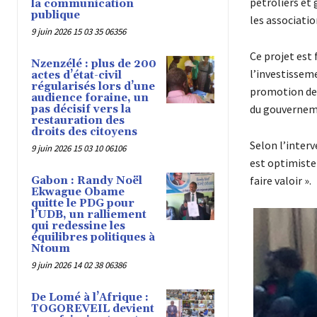
pétroliers et 
la communication
publique
les associatio
9 juin 2026 15 03 35 06356
Ce projet est
Nzenzélé : plus de 200
l’investissem
actes d’état-civil
régularisés lors d’une
promotion des
audience foraine, un
du gouverneme
pas décisif vers la
restauration des
droits des citoyens
Selon l’interv
9 juin 2026 15 03 10 06106
est optimiste 
faire valoir ».
Gabon : Randy Noël
Ekwague Obame
quitte le PDG pour
l’UDB, un ralliement
qui redessine les
équilibres politiques à
Ntoum
9 juin 2026 14 02 38 06386
De Lomé à l’Afrique :
TOGOREVEIL devient