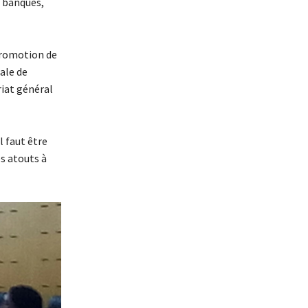
s banques,
promotion de
ale de
iat général
l faut être
s atouts à