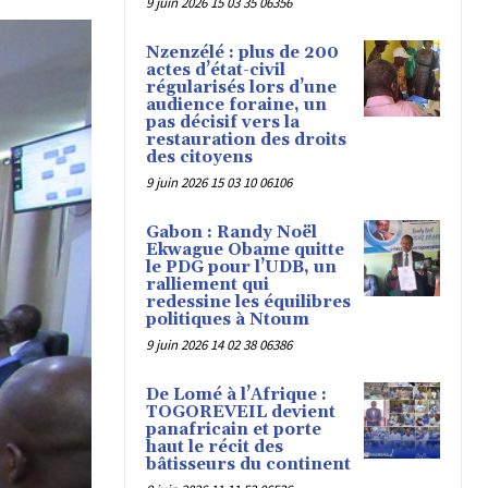
9 juin 2026 15 03 35 06356
Nzenzélé : plus de 200
actes d’état-civil
régularisés lors d’une
audience foraine, un
pas décisif vers la
restauration des droits
des citoyens
9 juin 2026 15 03 10 06106
Gabon : Randy Noël
Ekwague Obame quitte
le PDG pour l’UDB, un
ralliement qui
redessine les équilibres
politiques à Ntoum
9 juin 2026 14 02 38 06386
De Lomé à l’Afrique :
TOGOREVEIL devient
panafricain et porte
haut le récit des
bâtisseurs du continent