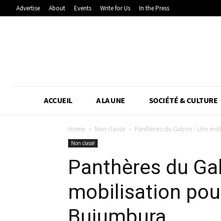
Advertise
About
Events
Write for Us
In the Press
ACCUEIL
A LA UNE
SOCIÉTÉ & CULTURE
Home
Non classé
Panthères du Gabon : Une mobi
Non classé
Panthères du Ga
mobilisation pour
Bujumbura