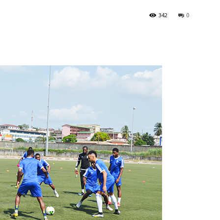
342
0