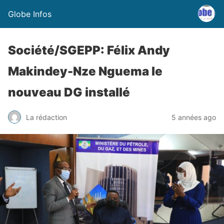
Globe Infos
Société/SGEPP: Félix Andy
Makindey-Nze Nguema le
nouveau DG installé
La rédaction
5 années ago