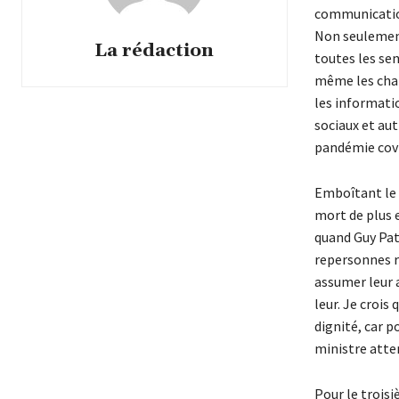
communication
Non seulement 
La rédaction
toutes les se
même les chai
les informatio
sociaux et aut
pandémie covid
Emboîtant le 
mort de plus 
quand Guy Patr
repersonnes re
assumer leur a
leur. Je crois
dignité, car p
ministre atten
Pour le troisi