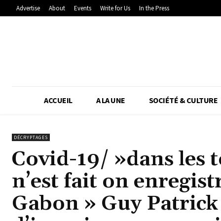
Advertise
About
Events
Write for Us
In the Press
ACCUEIL
A LA UNE
SOCIÉTÉ & CULTURE
DÉCRYPTAGES
Covid-19/ »dans les 
n’est fait on enregis
Gabon » Guy Patrick