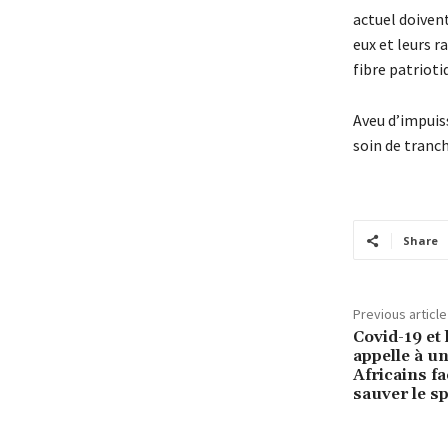
actuel doiven
eux et leurs r
fibre patriotiq
Aveu d’impuiss
soin de tranch
Share
Previous article
Covid-19 et 
appelle à u
Africains f
sauver le sp