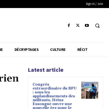
Sign in / Join
IE
DÉCRYPTAGES
CULTURE
RÉCIT
Latest article
rien
Congrès
extraordinaire du BPU
: sous les
applaudissements des
militants, Heinz
Essongue ouvre une
nouvelle ère pour le