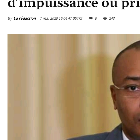
d’impuissance ou pri
By
La rédaction
7 mai 2020 16 04 47 05475
0
243