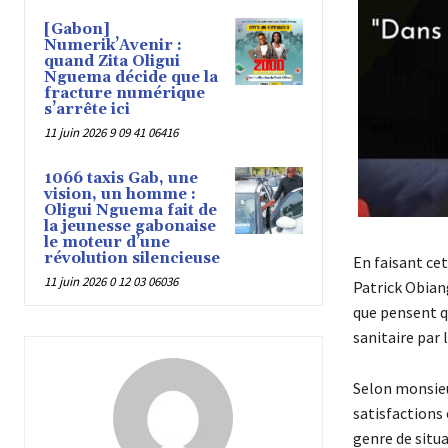
[Gabon]
Numerik’Avenir :
quand Zita Oligui
Nguema décide que la
fracture numérique
s’arrête ici
11 juin 2026 9 09 41 06416
1066 taxis Gab, une
vision, un homme :
Oligui Nguema fait de
la jeunesse gabonaise
le moteur d’une
révolution silencieuse
En faisant ce
11 juin 2026 0 12 03 06036
Patrick Obiang
que pensent q
sanitaire par 
Selon monsieur
satisfactions 
genre de situa