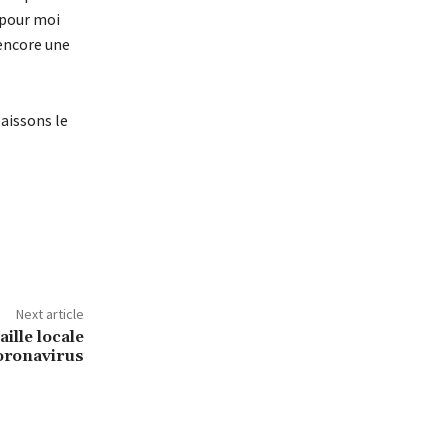
 pour moi
 encore une
laissons le
Next article
ille locale
Coronavirus