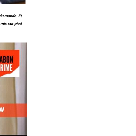
du monde. Et
 mis sur pied