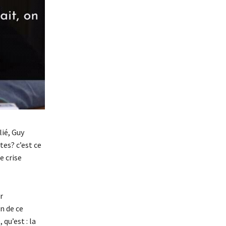
ié, Guy
tes? c’est ce
e crise
r
n de ce
qu’est : la