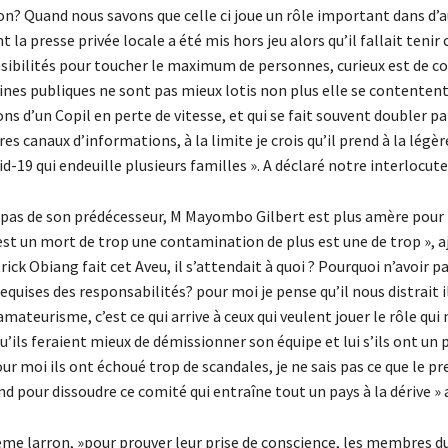
? Quand nous savons que celle ci joue un rôle important dans d’au
la presse privée locale a été mis hors jeu alors qu’il fallait teni
nsibilités pour toucher le maximum de personnes, curieux est de c
nes publiques ne sont pas mieux lotis non plus elle se contentent 
ns d’un Copil en perte de vitesse, et qui se fait souvent doubler pa
res canaux d’informations, à la limite je crois qu’il prend à la légèr
-19 qui endeuille plusieurs familles ». A déclaré notre interlocute
pas de son prédécesseur, M Mayombo Gilbert est plus amère pour l
est un mort de trop une contamination de plus est une de trop », 
ick Obiang fait cet Aveu, il s’attendait à quoi ? Pourquoi n’avoir p
quises des responsabilités? pour moi je pense qu’il nous distrait i
mateurisme, c’est ce qui arrive à ceux qui veulent jouer le rôle qui 
 qu’ils feraient mieux de démissionner son équipe et lui s’ils ont un 
our moi ils ont échoué trop de scandales, je ne sais pas ce que le p
d pour dissoudre ce comité qui entraîne tout un pays à la dérive » a
ème larron, »pour prouver leur prise de conscience, les membres d