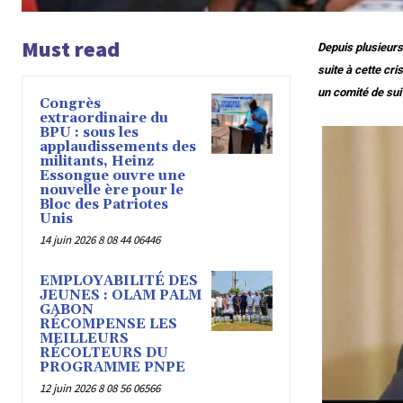
Must read
Depuis plusieurs
suite à cette cr
un comité de suiv
Congrès
extraordinaire du
BPU : sous les
applaudissements des
militants, Heinz
Essongue ouvre une
nouvelle ère pour le
Bloc des Patriotes
Unis
14 juin 2026 8 08 44 06446
EMPLOYABILITÉ DES
JEUNES : OLAM PALM
GABON
RÉCOMPENSE LES
MEILLEURS
RÉCOLTEURS DU
PROGRAMME PNPE
12 juin 2026 8 08 56 06566