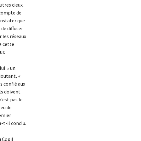
tres cieux.
r compte de
onstater que
de diffuser
r les réseaux
e cette
ur.
ui » un
ajoutant
, «
as confié aux
ls doivent
n’est pas le
peu de
remier
-t-il conclu.
u Copil