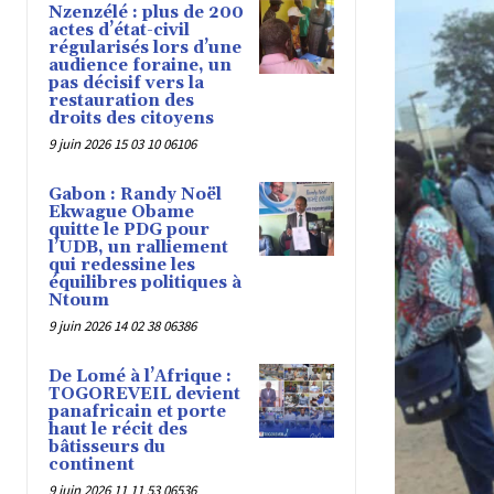
Nzenzélé : plus de 200
actes d’état-civil
régularisés lors d’une
audience foraine, un
pas décisif vers la
restauration des
droits des citoyens
9 juin 2026 15 03 10 06106
Gabon : Randy Noël
Ekwague Obame
quitte le PDG pour
l’UDB, un ralliement
qui redessine les
équilibres politiques à
Ntoum
9 juin 2026 14 02 38 06386
De Lomé à l’Afrique :
TOGOREVEIL devient
panafricain et porte
haut le récit des
bâtisseurs du
continent
9 juin 2026 11 11 53 06536