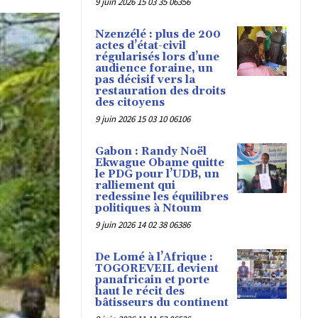
9 juin 2026 15 03 35 06356
Nzenzélé : plus de 200
actes d’état-civil
régularisés lors d’une
audience foraine, un
pas décisif vers la
restauration des droits
des citoyens
9 juin 2026 15 03 10 06106
Gabon : Randy Noël
Ekwague Obame quitte
le PDG pour l’UDB, un
ralliement qui
redessine les équilibres
politiques à Ntoum
9 juin 2026 14 02 38 06386
De Lomé à l’Afrique :
TOGOREVEIL devient
panafricain et porte
haut le récit des
bâtisseurs du continent