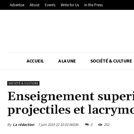
Advertise
About
Events
Write for Us
In the Press
ACCUEIL
A LA UNE
SOCIÉTÉ & CULTURE
SOCIÉTÉ & CULTURE
Enseignement super
projectiles et lacrym
By
La rédaction
7 juin 2019 22 10 03 06036
0
252