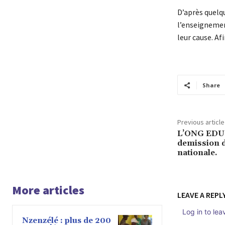
D’après quelq
l’enseignemen
leur cause. Af
Share
Previous article
L’ONG EDU
demission d
nationale.
More articles
LEAVE A REPL
Log in to le
Nzenzélé : plus de 200