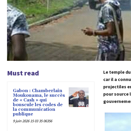
Must read
Le temple du
car il a conn
projectiles 
Gabon : Chamberlain
pour source l
Moukouama, le succès
de « Cash » qui
gouvernement
bouscule les codes de
la communication
publique
9 juin 2026 15 03 35 06356