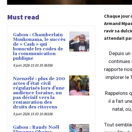
Must read
Chaque jour 
Armand Mpassi
ravir sa dulc
Gabon : Chamberlain
attendait pa
Moukouama, le succès
de « Cash » qui
bouscule les codes de
Armand Mpassi,
Depuis un 
la communication
publique
Brazzaville aur
continues 
9 juin 2026 15 03 35 06356
que l’amant de
rapporte nos
implorer le 
Nzenzélé : plus de 200
actes d’état-civil
régularisés lors d’une
audience foraine, un
Rappelons q
pas décisif vers la
il a fait 
restauration des
droits des citoyens
natal, où
9 juin 2026 15 03 10 06106
Tout semblai
Gabon : Randy Noël