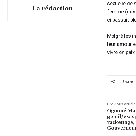
sexuelle de s
La rédaction
femme (son r
ci passait p
Malgré les in
leur amour e
vivre en paix.
Share
Previous article
Ogooué Mar
gentil/exasp
rackettage,
Gouverneu