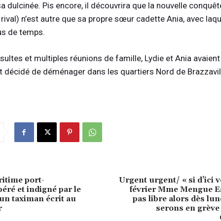
a dulcinée. Pis encore, il découvrira que la nouvelle conquêt
ival) n’est autre que sa propre sœur cadette Ania, avec laque
lus de temps.
sultes et multiples réunions de famille, Lydie et Ania avaient
t décidé de déménager dans les quartiers Nord de Brazzavil
itime port-
Urgent urgent/ « si d’ici 
éré et indigné par le
février Mme Mengue Est
 un taximan écrit au
pas libre alors dès lu
r
serons en grève