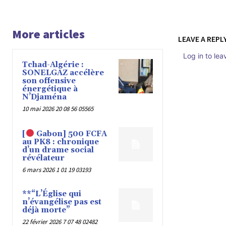
More articles
LEAVE A REPL
Log in to le
Tchad-Algérie :
SONELGAZ accélère
son offensive
énergétique à
N’Djaména
10 mai 2026 20 08 56 05565
[
Gabon] 500 FCFA
au PK8 : chronique
d’un drame social
révélateur
6 mars 2026 1 01 19 03193
**“L’Église qui
n’évangélise pas est
déjà morte”
22 février 2026 7 07 48 02482