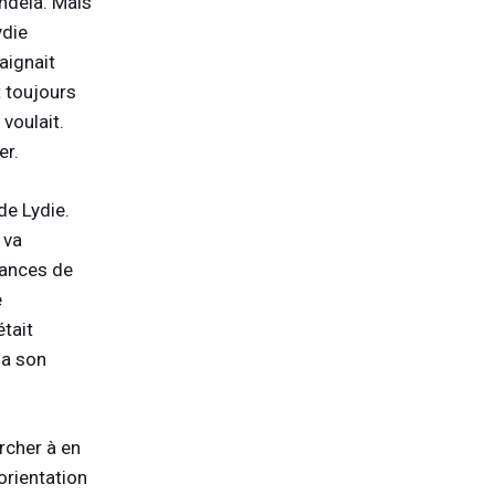
andela. Mais
ydie
aignait
 toujours
voulait.
er.
de Lydie.
 va
vances de
e
était
ia son
rcher à en
orientation