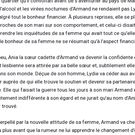
u quartier qu’il convoitait avant de s’aventurier au pays de M
 l’alcool et les virées nocturnes d’Armand ne rendaient pas L
gré tout le bonheur financier. À plusieurs reprises, elle se pl
roches de son mari sur son comportement, et celui-ci disait
endre les inquiétudes de sa femme qui avait tout ce qu’elle 
, le bonheur de sa femme ne se résumait qu’à l’aspect financi
 peu, Ania la sœur cadette d’Armand va devenir la confidente 
t lesbienne sera attirée par sa belle sœur et, subtilement elle
dans son monde. Déçue de son homme, Lydie va céder aux a
 auprès de qui elle trouve le soutien et devenir sa partenair
 Elle qui faisait la guerre tous les jours à son mari Armand 
tement indifférente à son égard et ne jurait qu’au nom d’An
 trouvé.
nterpellé par la nouvelle attitude de sa femme, Armand va che
u plus avant que la rumeur ne lui apprendre le changement d’