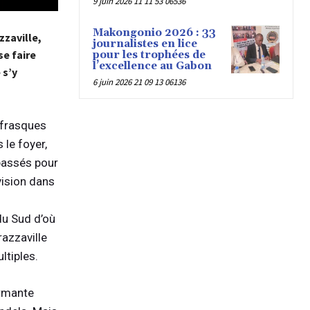
9 juin 2026 11 11 53 06536
Makongonio 2026 : 33
zzaville,
journalistes en lice
se faire
pour les trophées de
l’excellence au Gabon
 s’y
6 juin 2026 21 09 13 06136
de
s frasques
ait imaginé
 le foyer,
passés pour
vision dans
du Sud d’où
razzaville
ltiples.
armante