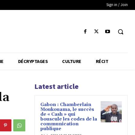
Sign in / Join
IE
DÉCRYPTAGES
CULTURE
RÉCIT
Latest article
la
Gabon : Chamberlain
Moukouama, le succès
de « Cash » qui
bouscule les codes de la
communication
publique