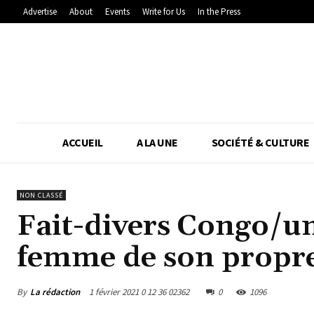
Advertise
About
Events
Write for Us
In the Press
ACCUEIL
A LA UNE
SOCIÉTÉ & CULTURE
NON CLASSÉ
Fait-divers Congo/un
femme de son propre
By
La rédaction
1 février 2021 0 12 36 02362
0
1096