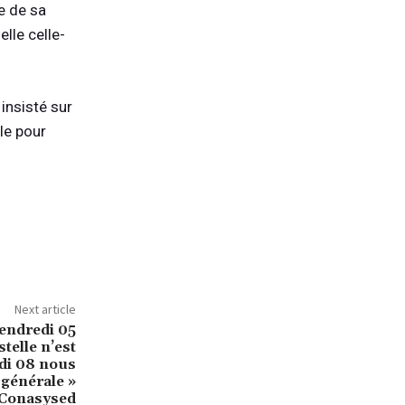
e de sa
lle celle-
 insisté sur
le pour
Next article
vendredi 05
elle n’est
ndi 08 nous
 générale »
Conasysed