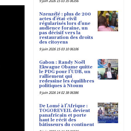
9 juin 2026 15 03 35 06356
Nzenzélé : plus de 200
actes d’état-civil
régularisés lors d’une
audience foraine, un
pas décisif vers la
restauration des droits
des citoyens
9 juin 2026 15 03 10 06106
Gabon : Randy Noël
Ekwague Obame quitte
le PDG pour l’UDB, un
ralliement qui
redessine les équilibres
politiques à Ntoum
9 juin 2026 14 02 38 06386
De Lomé à l’Afrique :
TOGOREVEIL devient
panafricain et porte
haut le récit des
bâtisseurs du continent