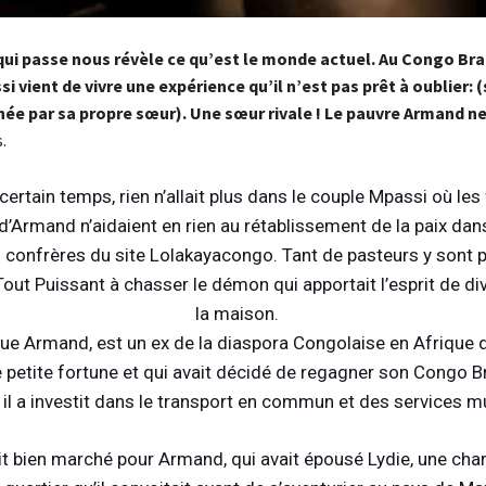
qui passe nous révèle ce qu’est le monde actuel. Au Congo Bra
 vient de vivre une expérience qu’il n’est pas prêt à oublier: (
inée par sa propre sœur). Une sœur rivale ! Le pauvre Armand ne
s.
 un habitant du quartier Bifouiti dans le premier arrondissement 
certain temps, rien n’allait plus dans le couple Mpassi où le
a du mal à réaliser ce qui lui est arrivé. Jamais dans sa vie, il n’aur
d’Armand n’aidaient en rien au rétablissement de la paix dans
 sa femme n’était entre autre que sa propre petite sœur.
 confrères du site Lolakayacongo. Tant de pasteurs y sont 
Tout Puissant à chasser le démon qui apportait l’esprit de di
la maison.
ue Armand, est un ex de la diaspora Congolaise en Afrique 
une petite fortune et qui avait décidé de regagner son Congo B
, il a investit dans le transport en commun et des services mu
t bien marché pour Armand, qui avait épousé Lydie, une ch