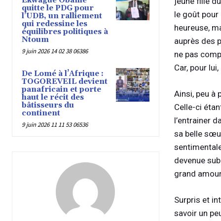
Ekwague Obame
jeune fille d
quitte le PDG pour
le goût pour
l’UDB, un ralliement
qui redessine les
heureuse, mal
équilibres politiques à
Ntoum
auprès des p
9 juin 2026 14 02 38 06386
ne pas compr
Car, pour lui
De Lomé à l’Afrique :
TOGOREVEIL devient
panafricain et porte
Ainsi, peu à
haut le récit des
bâtisseurs du
Celle-ci étan
continent
l’entrainer 
9 juin 2026 11 11 53 06536
sa belle sœur
sentimentale.
devenue subi
grand amour
Surpris et i
savoir un pe