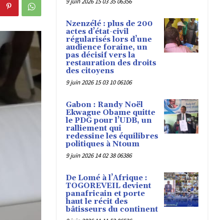
9 juin 2026 15 03 35 06356
Nzenzélé : plus de 200
actes d’état-civil
régularisés lors d’une
audience foraine, un
pas décisif vers la
restauration des droits
des citoyens
9 juin 2026 15 03 10 06106
Gabon : Randy Noël
Ekwague Obame quitte
le PDG pour l’UDB, un
ralliement qui
redessine les équilibres
politiques à Ntoum
9 juin 2026 14 02 38 06386
De Lomé à l’Afrique :
TOGOREVEIL devient
panafricain et porte
haut le récit des
bâtisseurs du continent