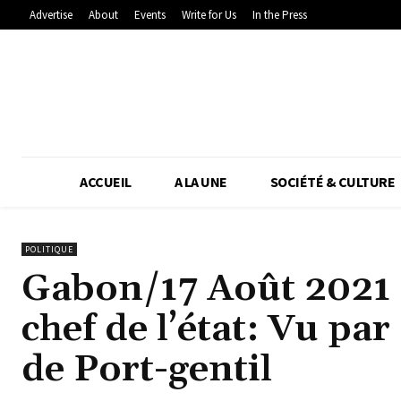
Advertise
About
Events
Write for Us
In the Press
ACCUEIL
A LA UNE
SOCIÉTÉ & CULTURE
POLITIQUE
Gabon/17 Août 2021 d
chef de l’état: Vu pa
de Port-gentil