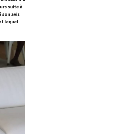
urs suite à
é son avis
nt lequel