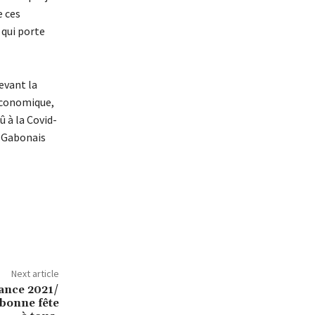
e ces
 qui porte
devant la
 économique,
û à la Covid-
o Gabonais
Next article
dance 2021/
bonne fête