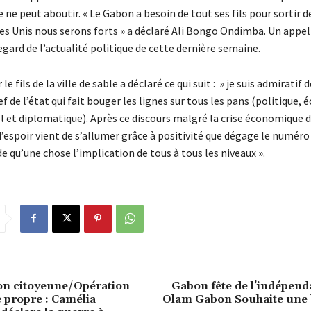
 ne peut aboutir. « Le Gabon a besoin de tout ses fils pour sortir d
ses Unis nous serons forts » a déclaré Ali Bongo Ondimba. Un appel
regard de l’actualité politique de cette dernière semaine.
e fils de la ville de sable a déclaré ce qui suit : » je suis admiratif 
f de l’état qui fait bouger les lignes sur tous les pans (politique,
el et diplomatique). Après ce discours malgré la crise économique d
d’espoir vient de s’allumer grâce à positivité que dégage le numér
 qu’une chose l’implication de tous à tous les niveaux ».
on citoyenne/Opération
Gabon fête de l’indépen
e propre : Camélia
Olam Gabon Souhaite une 