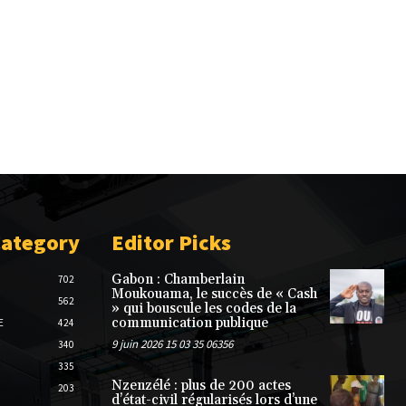
Category
Editor Picks
Gabon : Chamberlain
702
Moukouama, le succès de « Cash
562
» qui bouscule les codes de la
communication publique
E
424
9 juin 2026 15 03 35 06356
340
335
Nzenzélé : plus de 200 actes
203
d’état-civil régularisés lors d’une