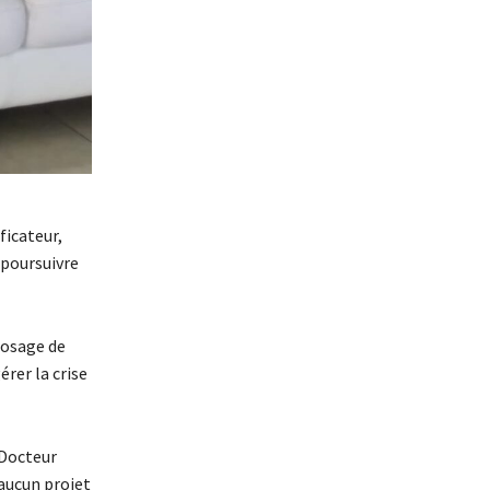
ficateur,
 poursuivre
dosage de
érer la crise
 Docteur
 aucun projet