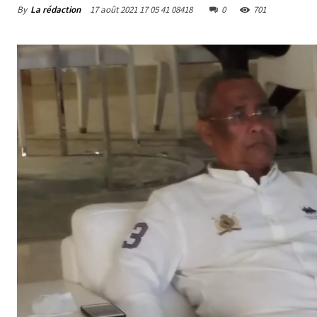
By
La rédaction
17 août 2021 17 05 41 08418
0
701