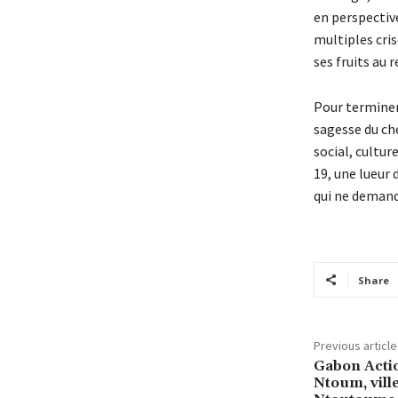
en perspective
multiples cri
ses fruits au 
Pour terminer l
sagesse du che
social, cultur
19, une lueur 
qui ne demande
Share
Previous article
Gabon Acti
Ntoum, vill