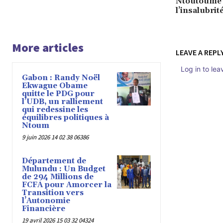
Ntoutoume d
l’insalubrit
More articles
LEAVE A REPL
Log in to le
Gabon : Randy Noël
Ekwague Obame
quitte le PDG pour
l’UDB, un ralliement
qui redessine les
équilibres politiques à
Ntoum
9 juin 2026 14 02 38 06386
Département de
Mulundu : Un Budget
de 294 Millions de
FCFA pour Amorcer la
Transition vers
l’Autonomie
Financière
19 avril 2026 15 03 32 04324