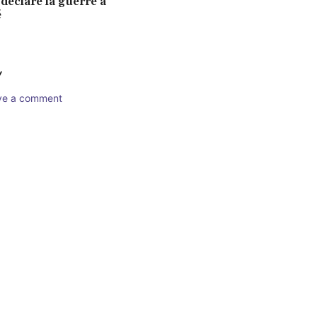
éclare la guerre à
é
Y
ave a comment