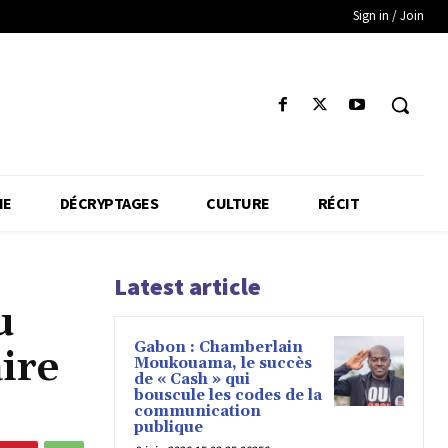
Sign in / Join
IE
DÉCRYPTAGES
CULTURE
RÉCIT
Latest article
u
Gabon : Chamberlain
ire
Moukouama, le succès
de « Cash » qui
bouscule les codes de la
communication
publique