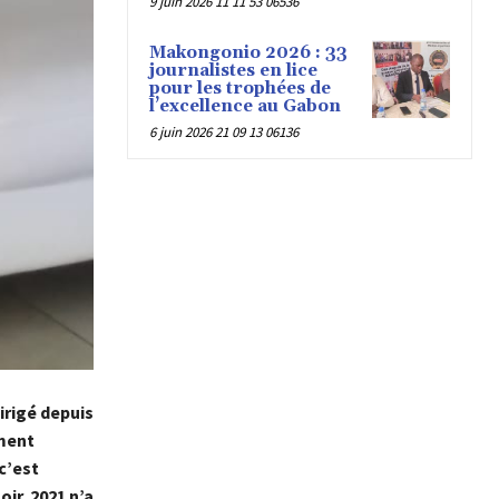
9 juin 2026 11 11 53 06536
Makongonio 2026 : 33
journalistes en lice
pour les trophées de
l’excellence au Gabon
6 juin 2026 21 09 13 06136
irigé depuis
oment
c’est
oir. 2021 n’a