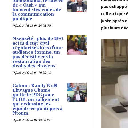
Moukouama, le succès
de « Cash » qui
pas échappé à
bouscule les codes de
celle-ci que 
la communication
publique
juste après q
9 juin 2026 15 03 35 06356
plusieurs déc
Nzenzélé : plus de 200
actes d’état-civil
régularisés lors d’une
audience foraine, un
pas décisif vers la
restauration des
droits des citoyens
9 juin 2026 15 03 10 06106
Gabon : Randy Noël
Ekwague Obame
quitte le PDG pour
l’UDB, un ralliement
qui redessine les
équilibres politiques à
Ntoum
9 juin 2026 14 02 38 06386