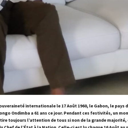
ouveraineté internationale le 17 Août 1960, le Gabon, le pays d
 Bongo Ondimba a 61 ans ce jour. Pendant ces festivités, un m
ttire toujours l’attention de tous si non de la grande majorité, 
du Chef de l’État à la Nation. Celle-ci est lu chaque 16 Août au s