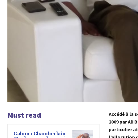
Must read
Accédé à la s
2009 par Ali
particulier a
Gabon : Chamberlain
l’allocution 