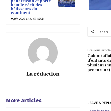
panafricain et porte
haut le récit des
bâtisseurs du
continent
9 juin 2026 11 11 53 06536
Share
Previous article
Gabon/affai
d’enfants du
plusieurs in
procureur)
La rédaction
More articles
LEAVE A REPL
Log in to le