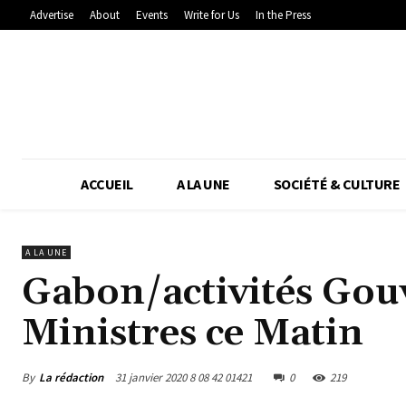
Advertise
About
Events
Write for Us
In the Press
ACCUEIL
A LA UNE
SOCIÉTÉ & CULTURE
A LA UNE
Gabon/activités Gou
Ministres ce Matin
By
La rédaction
31 janvier 2020 8 08 42 01421
0
219