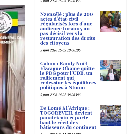
9 juin 2026 15 03 35 06356
Nzenzélé : plus de 200
actes d’état-civil
régularisés lors d’une
audience foraine, un
pas décisif vers la
restauration des droits
des citoyens
9 juin 2026 15 03 10 06106
Gabon : Randy Noël
Ekwague Obame quitte
le PDG pour l’UDB, un
ralliement qui
redessine les équilibres
politiques à Ntoum
9 juin 2026 14 02 38 06386
De Lomé à l’Afrique :
TOGOREVEIL devient
panafricain et porte
haut le récit des
bâtisseurs du continent