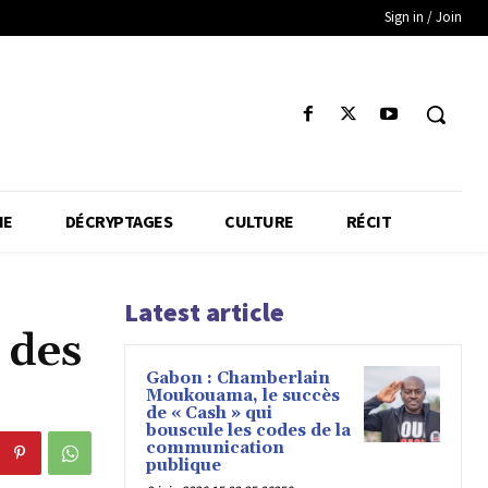
Sign in / Join
IE
DÉCRYPTAGES
CULTURE
RÉCIT
Latest article
 des
Gabon : Chamberlain
Moukouama, le succès
de « Cash » qui
bouscule les codes de la
communication
publique