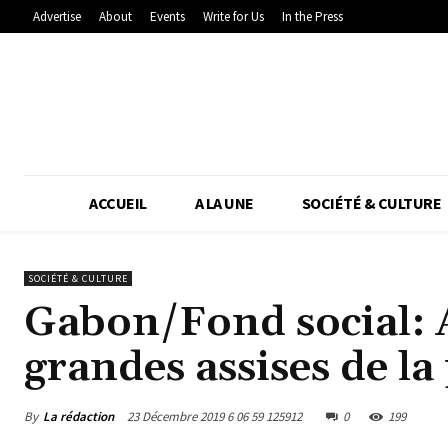
Advertise
About
Events
Write for Us
In the Press
ACCUEIL
A LA UNE
SOCIÉTÉ & CULTURE
SOCIÉTÉ & CULTURE
Gabon/Fond social: 
grandes assises de l
By
La rédaction
23 Décembre 2019 6 06 59 125912
0
199