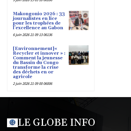
Makongonio 2026 : 33
journalistes en lice
pour les trophées de
l’excellence au Gabon
6 juin 2026 21 09 13 06136
[Environnement]«
Recycler et innover » :
Comment la jeunesse
du Bassin du Congo
transforme la crise
des déchets en or
agricole
2 juin 2026 21 09 00 06006
LE GLOBE INFO