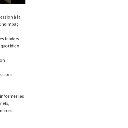
ession à la
Ondimba ;
nes leaders
 quotidien
ion
actions
’informer les
nels,
rnières