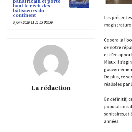
panafricain et porte
haut le récit des
bâtisseurs du
continent
Les présentes 
9 juin 2026 11 11 53 06536
magistrature 
Ce sera là l’o
de notre répu
et d’en apport
Mieux Il s’agi
gouvernement
De plus, ce s
réalisées par l
La rédaction
En définitif,
populations d
sanitaires,et 
années.