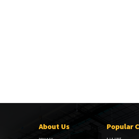
About Us
Popular 
A LA UNE