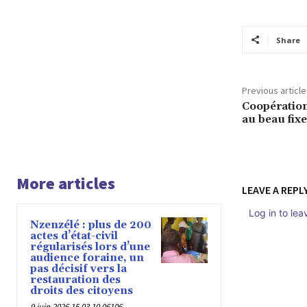
Share
Previous article
Coopération
au beau fix
More articles
LEAVE A REPL
Log in to le
Nzenzélé : plus de 200
actes d’état-civil
régularisés lors d’une
audience foraine, un
pas décisif vers la
restauration des
droits des citoyens
9 juin 2026 15 03 10 06106