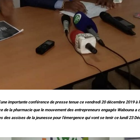
 d’une importante conférence de presse tenue ce vendredi 20 décembre 2019 à le
ace de la pharmacie que le mouvement des entrepreneurs engagés Wabouna a ch
es des assises de la jeunesse pour l’émergence qui vont se tenir ce lundi 23 