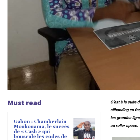
Must read
C’est à la suite
alibanding en f
les grandes lign
Gabon : Chamberlain
au roller space.
Moukouama, le succès
de « Cash » qui
bouscule les codes de