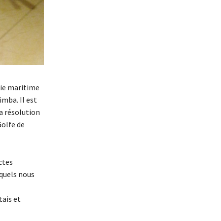
gie maritime
imba. Il est
a résolution
olfe de
ctes
squels nous
tais et