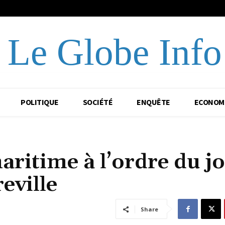
Le Globe Info
POLITIQUE
SOCIÉTÉ
ENQUÊTE
ECONOM
aritime à l’ordre du j
eville
Share