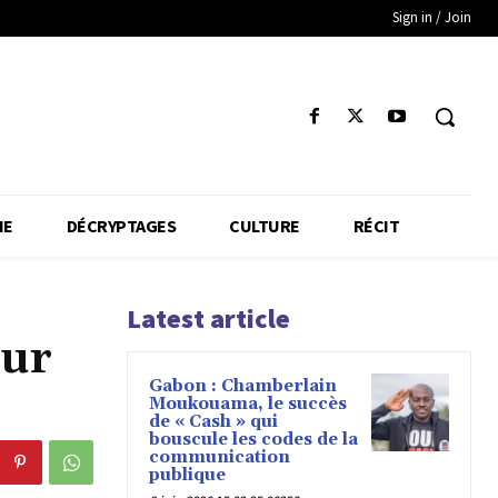
Sign in / Join
IE
DÉCRYPTAGES
CULTURE
RÉCIT
Latest article
our
Gabon : Chamberlain
Moukouama, le succès
de « Cash » qui
bouscule les codes de la
communication
publique