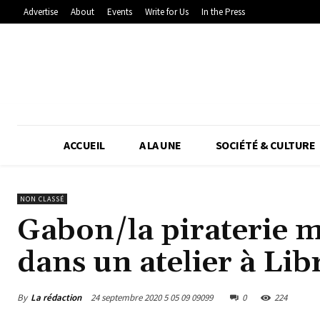
Advertise
About
Events
Write for Us
In the Press
ACCUEIL
A LA UNE
SOCIÉTÉ & CULTURE
NON CLASSÉ
Gabon/la piraterie m
dans un atelier à Libr
By
La rédaction
24 septembre 2020 5 05 09 09099
0
224