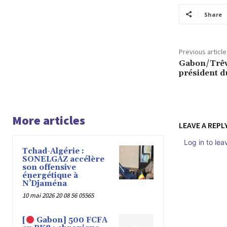
Share
Previous article
Gabon/Trêve
président d
More articles
LEAVE A REPL
Log in to le
Tchad-Algérie :
SONELGAZ accélère
son offensive
énergétique à
N’Djaména
10 mai 2026 20 08 56 05565
[
Gabon] 500 FCFA