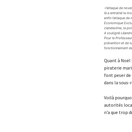
-l’attaque de nov
là a entrainé la m
enfin l’attaque de
Economique Exclusi
clandestine, la pol
A souligné Léandre
Pour le Professeur
prévention et de lu
fonctionnement de 
Quant à Noël M
piraterie mari
font peser de 
dans la sous-r
Voilà pourqu
autorités loca
n’a que trop d