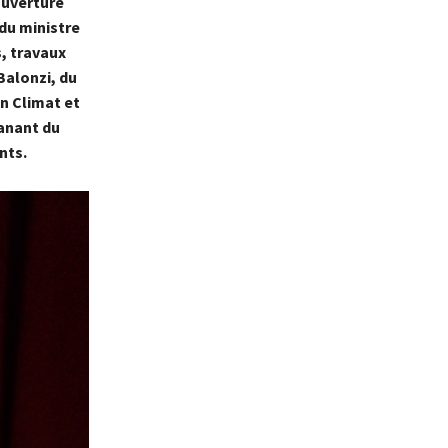
ouverture
 du ministre
, travaux
Balonzi, du
n Climat et
manant du
nts.