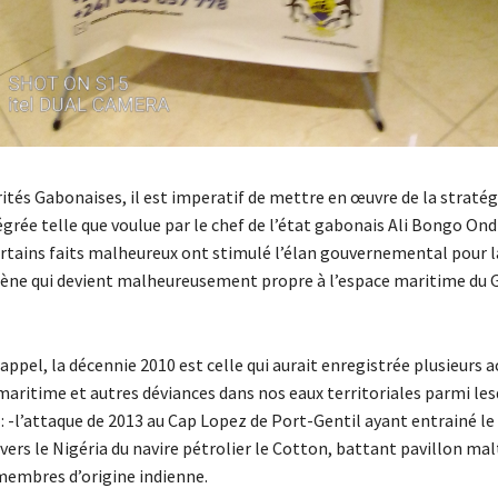
rités Gabonaises, il est imperatif de mettre en œuvre de la straté
grée telle que voulue par le chef de l’état gabonais Ali Bongo Ond
ertains faits malheureux ont stimulé l’élan gouvernemental pour l
ne qui devient malheureusement propre à l’espace maritime du G
rappel, la décennie 2010 est celle qui aurait enregistrée plusieurs a
 maritime et autres déviances dans nos eaux territoriales parmi le
: -l’attaque de 2013 au Cap Lopez de Port-Gentil ayant entrainé le
rs le Nigéria du navire pétrolier le Cotton, battant pavillon mal
membres d’origine indienne.