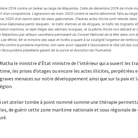
embre 2014 contre un tanker au large de Mayumba. Celle de décembre 2019 de triste mé
ort d’un compatriote. L’agression de mars 2020 contre le navire dénommé Talia au large d
 mai 2020 d’un navire dans les eaux gabonaises. D’autres actes illicite sont relevés dans
ve Gabonaise parmi lesquels : le trafic d’armes et de drogues, le trafic de migrants et
lution maritime, le rejet illégal des déchets toxiques, et la pêche illicite non déclaré et
 Ndjambou par ailleurs secrétaire permanant du Conseil National de la Mer dans son al
 Lee White, Mr le ministre des eaux et forêts a quant à lui souligné l’urgence de renforc
tte contre la piraterie maritime, non sans avoir rappelé à l’assistance le rôle clé des oc
l’écosystème planétaire garant de la survie et évolution de l’humanité.
atha le ministre d’État ministre de l’intérieur qui a ouvert les tra
time, les prises d’otages ou encore les actes illicites, perpétrées
graves menaces sur notre développement ainsi que sur la paix et la
égion.
oi cet atelier tombe à point nommé comme une thérapie permett
les, de guérir cette zone maritime nationale et sous régionale de c
uré.