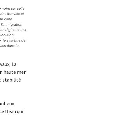
moire car celle
e Libreville et
 la Zone
 l’immigration
 non règlementé »
locution.
er le système de
éans dans le
vaux, La
 en haute mer
 stabilité
ant aux
e fléau qui