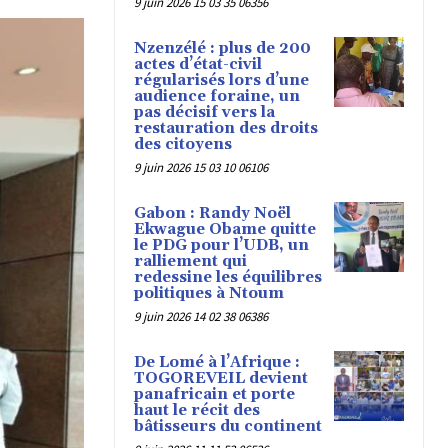
9 juin 2026 15 03 35 06356
Nzenzélé : plus de 200
actes d’état-civil
régularisés lors d’une
audience foraine, un
pas décisif vers la
restauration des droits
des citoyens
9 juin 2026 15 03 10 06106
Gabon : Randy Noël
Ekwague Obame quitte
le PDG pour l’UDB, un
ralliement qui
redessine les équilibres
politiques à Ntoum
9 juin 2026 14 02 38 06386
De Lomé à l’Afrique :
TOGOREVEIL devient
panafricain et porte
haut le récit des
bâtisseurs du continent