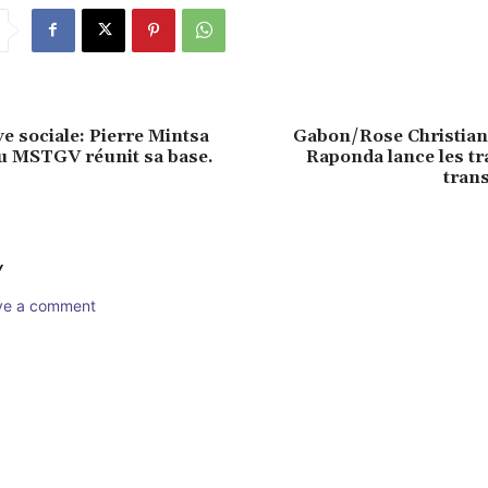
 sociale: Pierre Mintsa
Gabon/Rose Christia
u MSTGV réunit sa base.
Raponda lance les tr
tran
Y
ave a comment