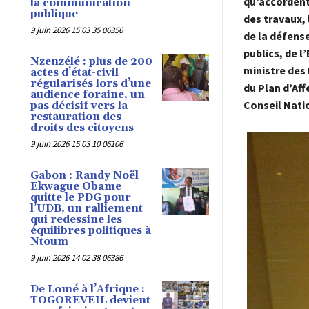
qu’accordent 
la communication
publique
des travaux, 
9 juin 2026 15 03 35 06356
de la défens
publics, de l
Nzenzélé : plus de 200
ministre des 
actes d’état-civil
régularisés lors d’une
du Plan d’Af
audience foraine, un
Conseil Natio
pas décisif vers la
restauration des
droits des citoyens
9 juin 2026 15 03 10 06106
Gabon : Randy Noël
Ekwague Obame
quitte le PDG pour
l’UDB, un ralliement
qui redessine les
équilibres politiques à
Ntoum
9 juin 2026 14 02 38 06386
De Lomé à l’Afrique :
TOGOREVEIL devient