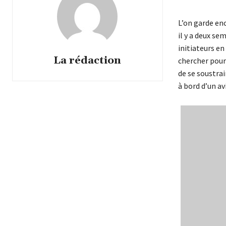
L’on garde enc
il y a deux se
initiateurs en
La rédaction
chercher pour
de se soustrai
à bord d’un a