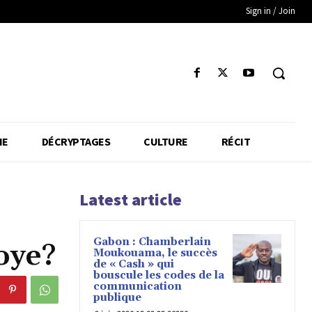
Sign in / Join
IE
DÉCRYPTAGES
CULTURE
RÉCIT
Latest article
Gabon : Chamberlain
oye?
Moukouama, le succès
de « Cash » qui
bouscule les codes de la
communication
publique