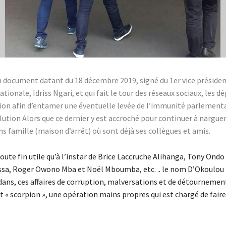
n document datant du 18 décembre 2019, signé du 1er vice présiden
tionale, Idriss Ngari, et qui fait le tour des réseaux sociaux, les d
ion afin d’entamer une éventuelle levée de l’immunité parlementa
ution Alors que ce dernier y est accroché pour continuer à narguer
ns famille (maison d’arrêt) où sont déjà ses collègues et amis.
ute fin utile qu’à l’instar de Brice Laccruche Alihanga, Tony Ondo
ssa, Roger Owono Mba et Noël Mboumba, etc. .. le nom D’Okoulou 
 dans, ces affaires de corruption, malversations et de détournemen
st « scorpion », une opération mains propres qui est chargé de faire