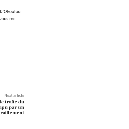
e D’Okoulou
 (vous me
Next article
e trafic du
mpu par un
raillement