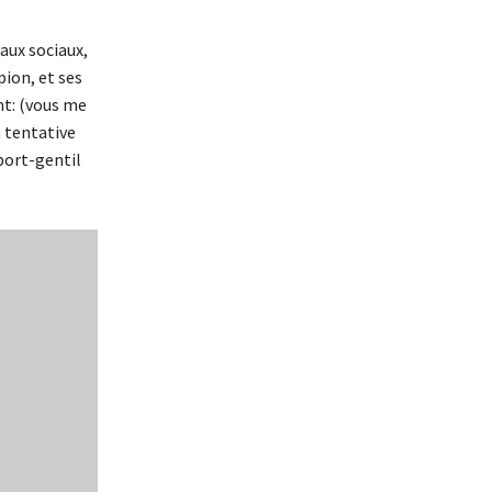
aux sociaux,
pion, et ses
nt: (vous me
 tentative
port-gentil