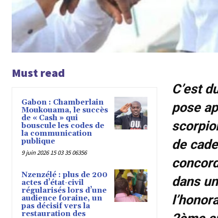
Must read
C’est d
Gabon : Chamberlain
pose ap
Moukouama, le succès
de « Cash » qui
scorpio
bouscule les codes de
la communication
publique
de cade
9 juin 2026 15 03 35 06356
concord
Nzenzélé : plus de 200
dans un
actes d’état-civil
régularisés lors d’une
l’honor
audience foraine, un
pas décisif vers la
restauration des