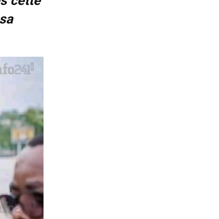
s cette
 sa