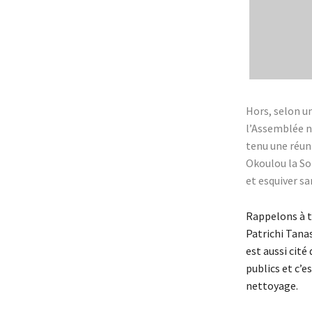
Hors, selon u
l’Assemblée na
tenu une réun
Okoulou la Sol
et esquiver sa
Rappelons à to
Patrichi Tana
est aussi cité
publics et c’e
nettoyage.