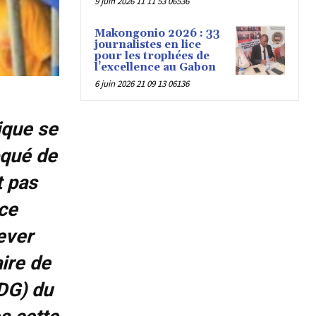
9 juin 2026 11 11 53 06536
Makongonio 2026 : 33
journalistes en lice
pour les trophées de
l’excellence au Gabon
6 juin 2026 21 09 13 06136
ique se
oqué de
t pas
ce
ever
ire de
DG) du