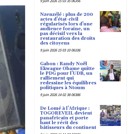
9 juin 2026 15 03 35 06356
Nzenzélé : plus de 200
actes d’état-civil
régularisés lors d’une
audience foraine, un
pas décisif vers la
restauration des droits
des citoyens
9 juin 2026 15 03 10 06106
Gabon : Randy Noël
Ekwague Obame quitte
le PDG pour l’UDB, un
ralliement qui
redessine les équilibres
politiques à Ntoum
9 juin 2026 14 02 38 06386
De Lomé à l’Afrique :
TOGOREVEIL devient
panafricain et porte
haut le récit des
bâtisseurs du continent