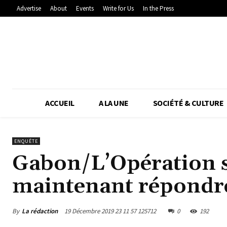
Advertise
About
Events
Write for Us
In the Press
ACCUEIL
A LA UNE
SOCIÉTÉ & CULTURE
ENQUÊTE
Gabon/L’Opération sc
maintenant répondr
By
La rédaction
19 Décembre 2019 23 11 57 125712
0
192