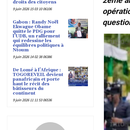
2ème ar
droits des citoyens
9 juin 2026 15 03 10 06106
opératio
questio
Gabon : Randy Noël
Ekwague Obame
quitte le PDG pour
l’UDB, un ralliement
qui redessine les
équilibres politiques à
Ntoum
9 juin 2026 14 02 38 06386
De Lomé à l’Afrique :
TOGOREVEIL devient
panafricain et porte
haut le récit des
bâtisseurs du
continent
9 juin 2026 11 11 53 06536