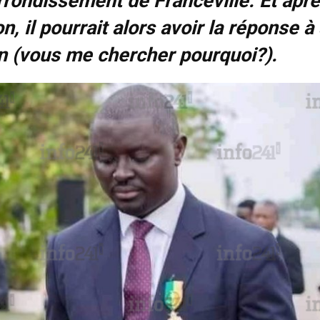
rondissement de Franceville.
Et aprè
n, il pourrait alors avoir la réponse à
n (vous me chercher pourquoi?).