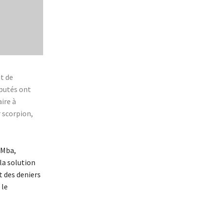
t de
éputés ont
ire à
 scorpion,
 Mba,
la solution
t des deniers
 le