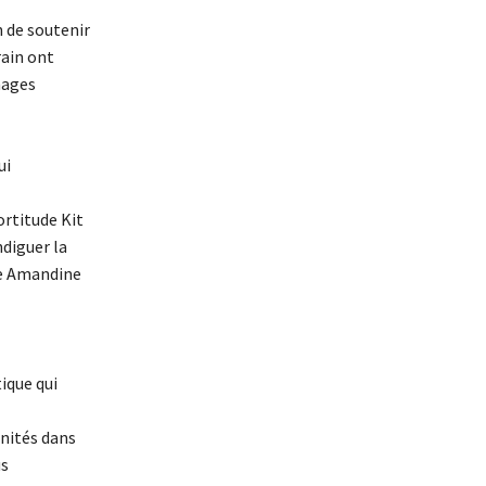
n de soutenir
rain ont
nages
ui
ortitude Kit
ndiguer la
gne Amandine
ique qui
unités dans
us