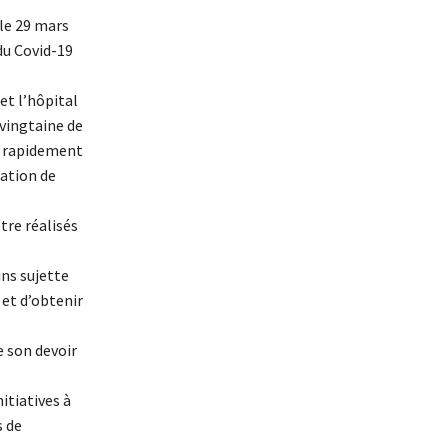
le 29 mars
 du Covid-19
et l’hôpital
 vingtaine de
19 rapidement
sation de
tre réalisés
ins sujette
 et d’obtenir
e son devoir
itiatives à
s de