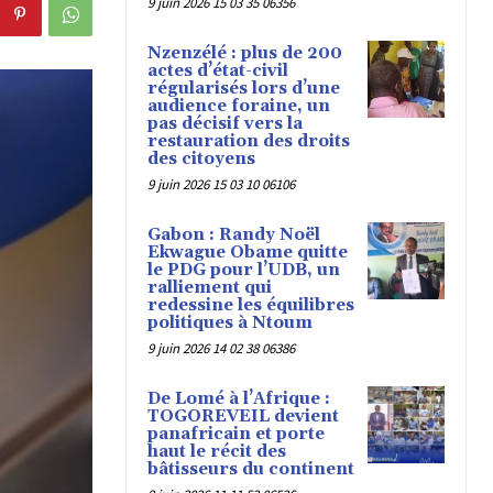
9 juin 2026 15 03 35 06356
Nzenzélé : plus de 200
actes d’état-civil
régularisés lors d’une
audience foraine, un
pas décisif vers la
restauration des droits
des citoyens
9 juin 2026 15 03 10 06106
Gabon : Randy Noël
Ekwague Obame quitte
le PDG pour l’UDB, un
ralliement qui
redessine les équilibres
politiques à Ntoum
9 juin 2026 14 02 38 06386
De Lomé à l’Afrique :
TOGOREVEIL devient
panafricain et porte
haut le récit des
bâtisseurs du continent