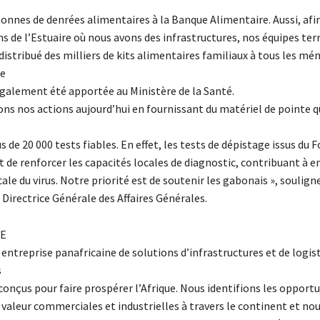
onnes de denrées alimentaires à la Banque Alimentaire. Aussi, afi
s de l’Estuaire où nous avons des infrastructures, nos équipes ter
istribué des milliers de kits alimentaires familiaux à tous les mé
ne
également été apportée au Ministère de la Santé.
ns nos actions aujourd’hui en fournissant du matériel de pointe q
us de 20 000 tests fiables. En effet, les tests de dépistage issus du F
de renforcer les capacités locales de diagnostic, contribuant à e
cale du virus. Notre priorité est de soutenir les gabonais », souli
Directrice Générale des Affaires Générales.
SE
entreprise panafricaine de solutions d’infrastructures et de logist
s
onçus pour faire prospérer l’Afrique. Nous identifions les opport
e valeur commerciales et industrielles à travers le continent et no