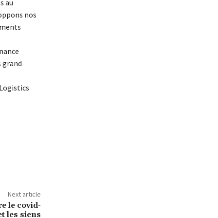
s au
loppons nos
nements
inance
s grand
Logistics
Next article
e le covid-
t les siens