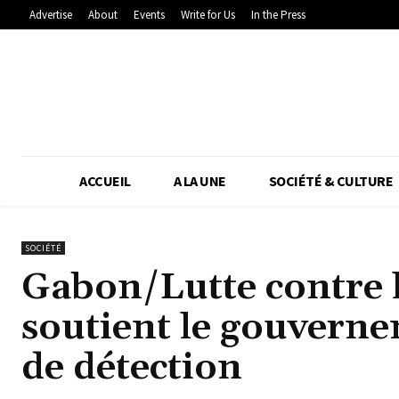
Advertise
About
Events
Write for Us
In the Press
ACCUEIL
A LA UNE
SOCIÉTÉ & CULTURE
SOCIÉTÉ
Gabon/Lutte contre 
soutient le gouverne
de détection