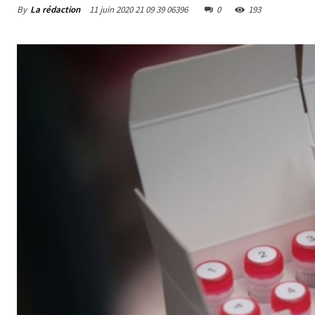
By
La rédaction
11 juin 2020 21 09 39 06396
0
193