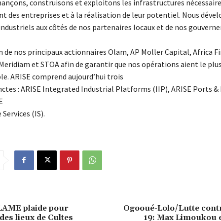
ançons, construisons et exploitons les infrastructures nécessaire
 des entreprises et à la réalisation de leur potentiel. Nous déve
industriels aux côtés de nos partenaires locaux et de nos gouver
n de nos principaux actionnaires Olam, AP Moller Capital, Africa F
Meridiam et STOA afin de garantir que nos opérations aient le plu
le. ARISE comprend aujourd’hui trois
nctes : ARISE Integrated Industrial Platforms (IIP), ARISE Ports & 
E
 Services (IS).
LAME plaide pour
Ogooué-Lolo/Lutte contr
des lieux de Cultes
19: Max Limoukou e