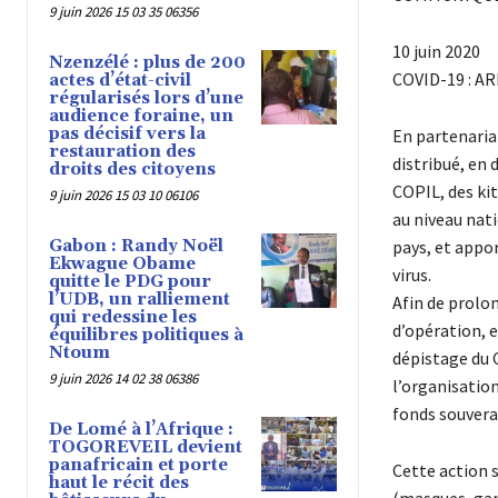
9 juin 2026 15 03 35 06356
10 juin 2020
Nzenzélé : plus de 200
COVID-19 : AR
actes d’état-civil
régularisés lors d’une
audience foraine, un
pas décisif vers la
En partenaria
restauration des
distribué, en 
droits des citoyens
COPIL, des kit
9 juin 2026 15 03 10 06106
au niveau nati
Gabon : Randy Noël
pays, et appo
Ekwague Obame
virus.
quitte le PDG pour
l’UDB, un ralliement
Afin de prolo
qui redessine les
d’opération, e
équilibres politiques à
Ntoum
dépistage du 
9 juin 2026 14 02 38 06386
l’organisation
fonds souvera
De Lomé à l’Afrique :
TOGOREVEIL devient
panafricain et porte
Cette action s
haut le récit des
(masques, gan