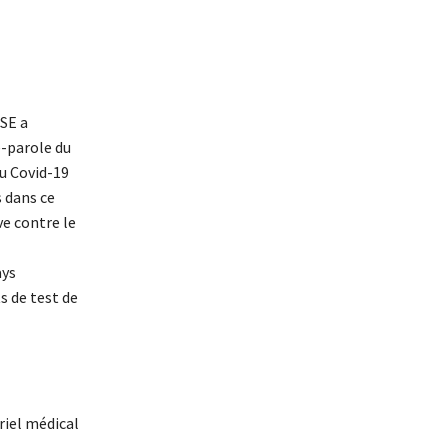
SE a
e-parole du
du Covid-19
s dans ce
e contre le
ays
s de test de
riel médical