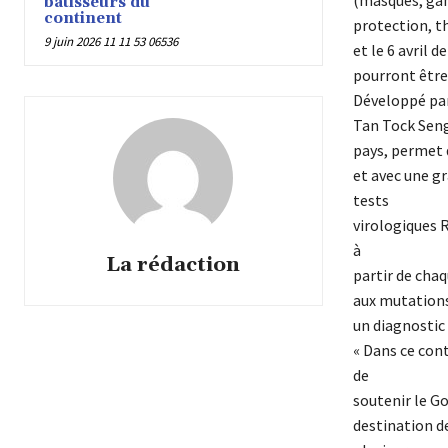
bâtisseurs du
continent
protection, 
9 juin 2026 11 11 53 06536
et le 6 avril 
pourront être
Développé par 
Tan Tock Seng 
pays, permet 
et avec une gr
tests
virologiques 
à
La rédaction
partir de chaq
aux mutations
un diagnostic 
« Dans ce cont
de
soutenir le Go
destination de