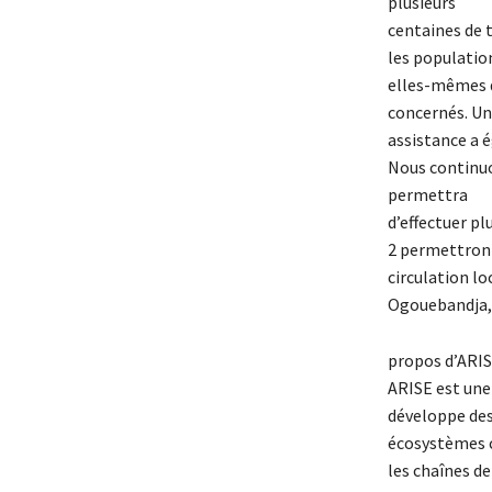
plusieurs
centaines de t
les population
elles-mêmes d
concernés. U
assistance a 
Nous continuo
permettra
d’effectuer pl
2 permettront 
circulation lo
Ogouebandja, 
propos d’ARI
ARISE est une 
développe de
écosystèmes c
les chaînes d