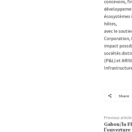
concevons, fin
développement
écosystèmes 
hôtes,
avec le soutie
Corporation, 
impact possib
sociétés disti
(P&L) et ARIS
Infrastructure
Share
Previous article
Gabon/la F
l’ouverture 