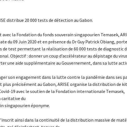
ISE distribue 20 000 tests de détection au Gabon.
t avec la Fondation du fonds souverain singapourien Temasek, ARI
date du 09 Juin 2020 et en présence du Dr Guy Patrick Obiang, port
s de test permettant la réalisation de 60 000 tests de diagnostic 
onal. Objectif : donner un coup d’accélérateur au dépistage du viru
rter une aide supplémentaire au Gouvernement, dans sa lutte activ
nger son engagement dans la lutte contre la pandémie dans ses p
t plus précisément au Gabon, ARISE organise la distribution de kit
Covid-19 avec le soutien de la Fondation internationale Temasek,
 caritative du
in singapourien éponyme.
’inscrit ainsi dans la continuité de la distribution massive de maté
ts, gel désinfectant, tenues de