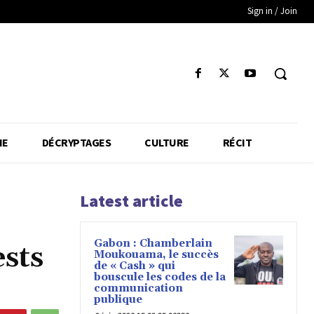
Sign in / Join
IE
DÉCRYPTAGES
CULTURE
RÉCIT
Latest article
Gabon : Chamberlain
ests
Moukouama, le succès
de « Cash » qui
bouscule les codes de la
communication
publique