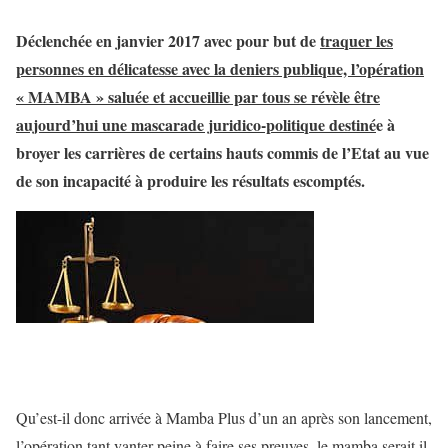
Déclenchée en janvier 2017 avec pour but de
traquer les
personnes en délicatesse avec la deniers publique, l’opération
« MAMBA » saluée et accueillie par tous se révèle être
aujourd’hui une mascarade juridico-politique destiné
e à
broyer les carrières de certains hauts commis de l’Etat au vue
de son incapacité à produire les résultats escomptés.
Qu’est-il donc arrivée à Mamba Plus d’un an après son lancement,
l’opération tant vanter peine à faire ses preuves, le mamba serait il