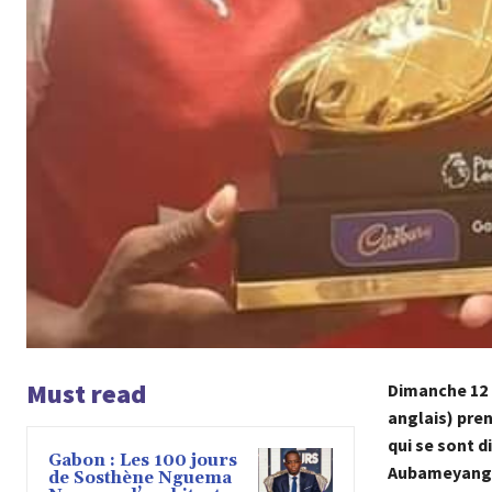
Must read
Dimanche
12
anglais) pren
qui se sont d
Gabon : Les 100 jours
Aubameyang le
de Sosthène Nguema