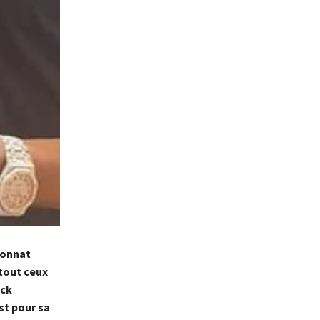
ionnat
 tout ceux
ick
st pour sa