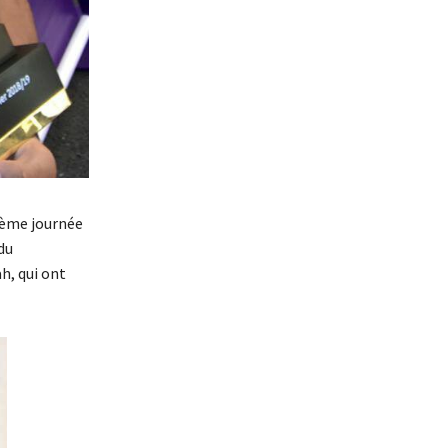
8 ème journée
du
h, qui ont