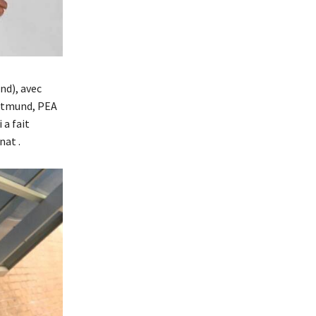
nd), avec
ortmund, PEA
 a fait
nat .