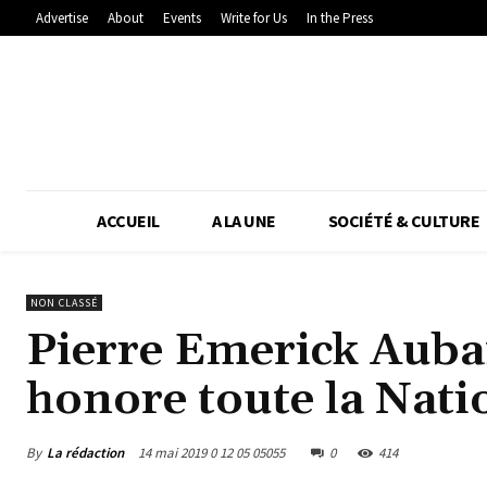
Advertise
About
Events
Write for Us
In the Press
ACCUEIL
A LA UNE
SOCIÉTÉ & CULTURE
NON CLASSÉ
Pierre Emerick Aubam
honore toute la Nati
By
La rédaction
14 mai 2019 0 12 05 05055
0
414