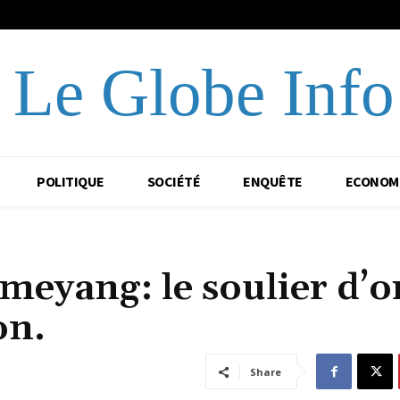
Le Globe Info
POLITIQUE
SOCIÉTÉ
ENQUÊTE
ECONOM
eyang: le soulier d’o
on.
Share