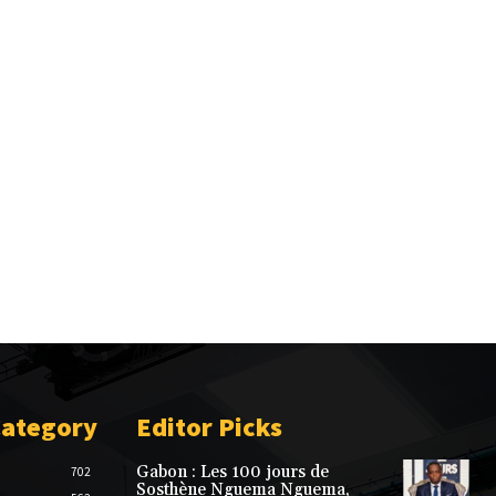
Category
Editor Picks
Gabon : Les 100 jours de
702
Sosthène Nguema Nguema,