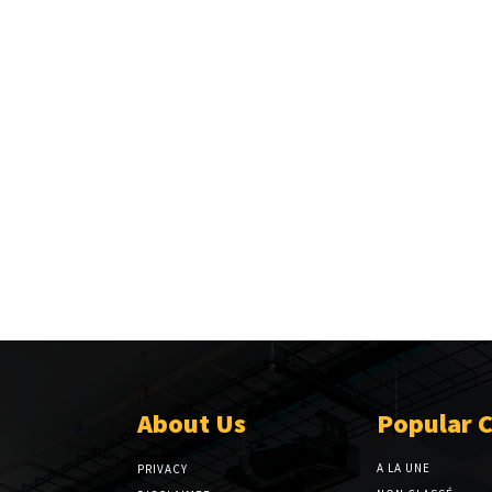
About Us
Popular 
A LA UNE
PRIVACY