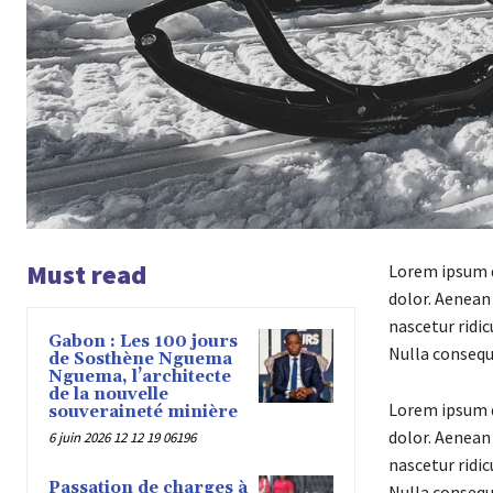
Must read
Lorem ipsum d
dolor. Aenean
nascetur ridic
Gabon : Les 100 jours
Nulla consequ
de Sosthène Nguema
Nguema, l’architecte
de la nouvelle
Lorem ipsum d
souveraineté minière
dolor. Aenean
6 juin 2026 12 12 19 06196
nascetur ridic
Passation de charges à
Nulla consequ