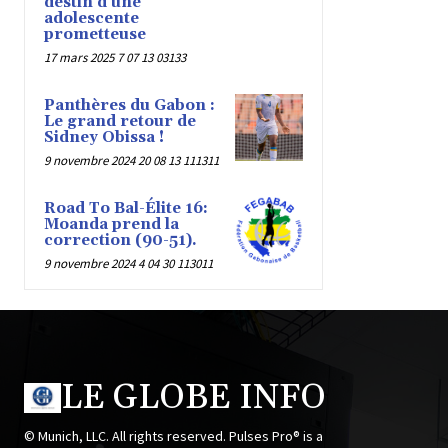
destin d’une
adolescente
prometteuse
17 mars 2025 7 07 13 03133
Panthères du Gabon :
Le grand retour de
Sidney Obissa !
9 novembre 2024 20 08 13 111311
Road To Bal-Élite 16:
Moanda prend la
correction (90-51).
9 novembre 2024 4 04 30 113011
LE GLOBE INFO
© Munich, LLC. All rights reserved. Pulses Pro® is a