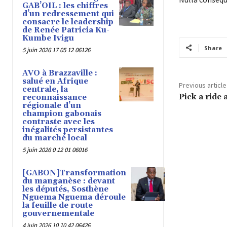
GAB’OIL : les chiffres
d’un redressement qui
consacre le leadership
de Renée Patricia Ku-
Kumbe Ivigu
Share
5 juin 2026 17 05 12 06126
AVO à Brazzaville :
salué en Afrique
Previous article
centrale, la
Pick a ride 
reconnaissance
régionale d’un
champion gabonais
contraste avec les
inégalités persistantes
du marché local
5 juin 2026 0 12 01 06016
[GABON]Transformation
du manganèse : devant
les députés, Sosthène
Nguema Nguema déroule
la feuille de route
gouvernementale
4 juin 2026 10 10 42 06426