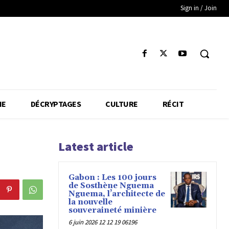
Sign in / Join
IE
DÉCRYPTAGES
CULTURE
RÉCIT
Latest article
Gabon : Les 100 jours
de Sosthène Nguema
Nguema, l’architecte de
la nouvelle
souveraineté minière
6 juin 2026 12 12 19 06196