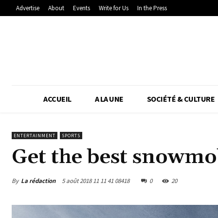
Advertise
About
Events
Write for Us
In the Press
ACCUEIL
A LA UNE
SOCIÉTÉ & CULTURE
ENTERTAINMENT
SPORTS
Get the best snowmo
By
La rédaction
5 août 2018 11 11 41 08418
0
20