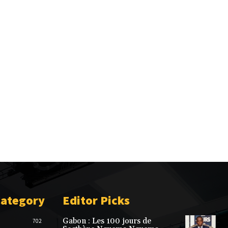
Category
Editor Picks
Gabon : Les 100 jours de
702