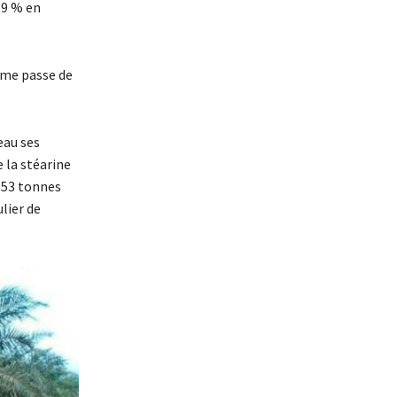
,9 % en
alme passe de
eau ses
e la stéarine
653 tonnes
lier de