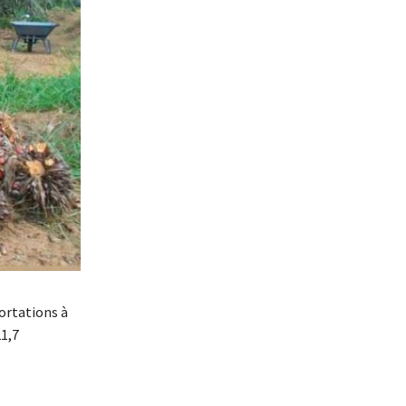
portations à
21,7