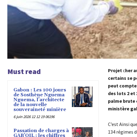
Must read
Projet
c
her a
certains se p
peut compter
Gabon : Les 100 jours
des lots 2 et
de Sosthène Nguema
Nguema, l’architecte
palme brute 
de la nouvelle
ministère ga
souveraineté minière
6 juin 2026 12 12 19 06196
C’est Ainsi qu
Passation de charges à
134 régimes d
GAB’OIL : les chiffres