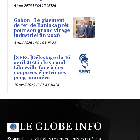
5 juin 2026 17 05 12 06126
Gabon : Le gisement
de fer de Baniaka prêt
pour son grand virage
industriel fin 2026
8 mai 2026 16 04 08 05085
[SEEG]Délestage du 16
avril 2026 : le Grand
Libreville face à des
coupures électriques
programmées
16 avril 2026 19 07 43 04434
LE GLOBE INFO
© Munich, LLC. All rights reserved. Pulses Pro® is a