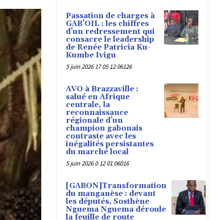
Passation de charges à
GAB’OIL : les chiffres
d’un redressement qui
consacre le leadership
de Renée Patricia Ku-
Kumbe Ivigu
5 juin 2026 17 05 12 06126
AVO à Brazzaville :
salué en Afrique
centrale, la
reconnaissance
régionale d’un
champion gabonais
contraste avec les
inégalités persistantes
du marché local
5 juin 2026 0 12 01 06016
[GABON]Transformation
du manganèse : devant
les députés, Sosthène
Nguema Nguema déroule
la feuille de route