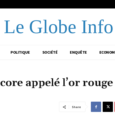
Le Globe Info
POLITIQUE
SOCIÉTÉ
ENQUÊTE
ECONOM
core appelé l’or rouge
Share