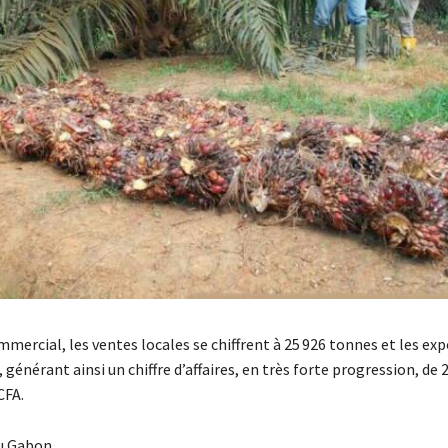
mmercial, les ventes locales se chiffrent à 25 926 tonnes et les ex
 générant ainsi un chiffre d’affaires, en très forte progression, de 
CFA.
u Gabon.