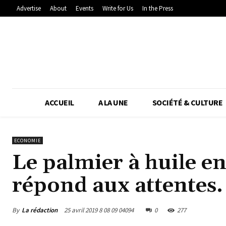
Advertise
About
Events
Write for Us
In the Press
ACCUEIL
A LA UNE
SOCIÉTÉ & CULTURE
ECONOMIE
Le palmier à huile en
répond aux attentes.
By
La rédaction
25 avril 2019 8 08 09 04094
0
277