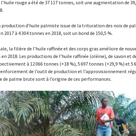
 l’huile rouge a été de 37 117 tonnes, soit une augmentation de 39
8.
la production d’huile palmiste issue de la trituration des noix de p
n 2017 à 4 304 tonnes en 2018, soit un bond de 150,5 %.
le, la filière de l’huile raffinée et des corps gras améliore de nouv
n 2018. Les productions de l’huile raffinée (oléine), de savon et d
spectivement à 12 066 tonnes (+18 %), 5 697 tonnes (+29,9 %) et 5 
 renforcement de l’outil de production et l’approvisionnement régu
le de palme brute sont à l’origine de ces performances.