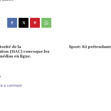
orité de la
Sport: 82 prétendant
ion (HAC) convoque les
médias en ligne.
Y
ave a comment