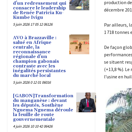
production de
d’un redressement qui
consacre le leadership
décembre 201
de Renée Patricia Ku-
Kumbe Ivigu
5 juin 2026 17 05 12 06126
Par ailleurs, 
1 718 tonnes e
AVO à Brazzaville :
salué en Afrique
De façon globa
centrale, la
reconnaissance
performances e
régionale d’un
champion gabonais
se situent re
contraste avec les
(+13,8 %). Le
inégalités persistantes
du marché local
l’usine en hui
5 juin 2026 0 12 01 06016
[GABON]Transformation
du manganèse : devant
les députés, Sosthène
Nguema Nguema déroule
la feuille de route
gouvernementale
4 juin 2026 10 10 42 06426