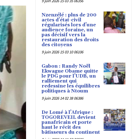
9 juin 2026 15 03 35 06356
Nzenzélé : plus de 200
actes d’état-civil
régularisés lors d’une
audience foraine, un
pas décisif vers la
restauration des droits
des citoyens
9 juin 2026 15 03 10 06106
Gabon : Randy Noël
Ekwague Obame quitte
le PDG pour l’UDB, un
ralliement qui
redessine les équilibres
politiques à Ntoum
9 juin 2026 14 02 38 06386
De Lomé à l’Afrique :
TOGOREVEIL devient
panafricain et porte
haut le récit des
bâtisseurs du continent