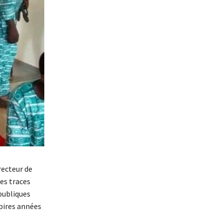
recteur de
des traces
 publiques
 pires années