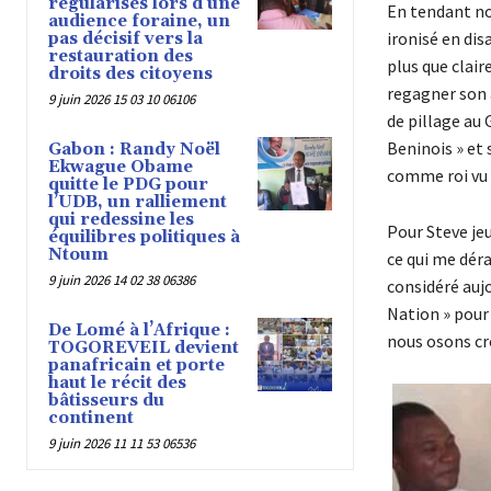
régularisés lors d’une
En tendant no
audience foraine, un
ironisé en dis
pas décisif vers la
restauration des
plus que clair
droits des citoyens
regagner son a
9 juin 2026 15 03 10 06106
de pillage au 
Beninois » et
Gabon : Randy Noël
Ekwague Obame
comme roi vu 
quitte le PDG pour
l’UDB, un ralliement
qui redessine les
Pour Steve jeu
équilibres politiques à
Ntoum
ce qui me déra
9 juin 2026 14 02 38 06386
considéré aujo
Nation » pour 
De Lomé à l’Afrique :
nous osons cro
TOGOREVEIL devient
panafricain et porte
haut le récit des
bâtisseurs du
continent
9 juin 2026 11 11 53 06536