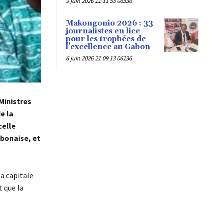
9 juin 2026 11 11 53 06536
Makongonio 2026 : 33
journalistes en lice
pour les trophées de
l’excellence au Gabon
6 juin 2026 21 09 13 06136
Ministres
e la
celle
bonaise, et
la capitale
 que la