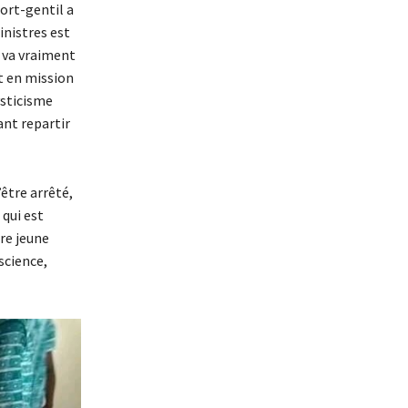
ort-gentil a
inistres est
i va vraiment
it en mission
ysticisme
ant repartir
’être arrêté,
 qui est
re jeune
science,