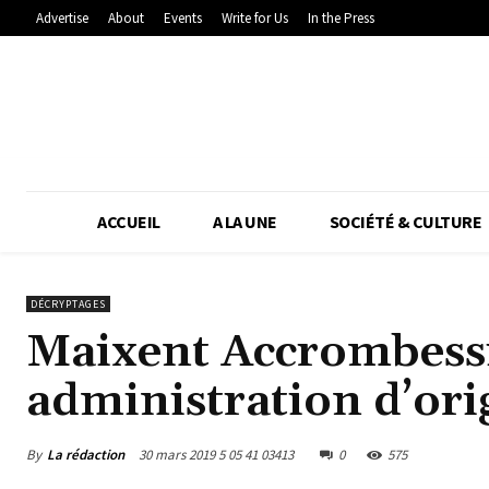
Advertise
About
Events
Write for Us
In the Press
ACCUEIL
A LA UNE
SOCIÉTÉ & CULTURE
DÉCRYPTAGES
Maixent Accrombessi
administration d’orig
By
La rédaction
30 mars 2019 5 05 41 03413
0
575