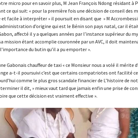
tre micro pour en savoir plus, M Jean François Ndong résidant à P
ant ce qui suit: « pour la première fois une décision de conseil des m
e et facile à interpréter » il poursuit en disant que » M Accrombess
dministration d’origine qui est le Bénin son pays natal, car il éta
Gabon, affecté il y a quelques années par l’instance supérieur du m
 sa mission étant accomplie couronnée par un AVC, il doit mainten
l’importance du butin qu’il a pu emporter ».
ne Gabonais chauffeur de taxi « ce Monsieur nous a volé il mérite d
nge a-t-il poursuivi c’est que certains compatriotes ont facilité ce
urd’hui comme le plus gros scandale financier de L’histoire de not
terminer il dit, » mieux vaut tard que jamais enfin une prise de con
ire que cette décision est vraiment effective ».