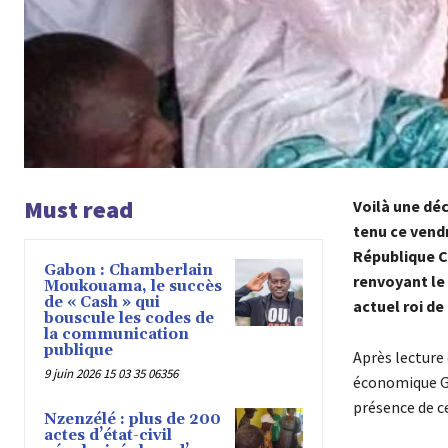
Must read
Voilà une
déc
tenu ce vendr
République Ch
Gabon : Chamberlain
renvoyant le
Moukouama, le succès
de « Cash » qui
actuel roi de
bouscule les codes de
la communication
publique
Après lecture 
9 juin 2026 15 03 35 06356
économique Ga
présence de c
Nzenzélé : plus de 200
actes d’état-civil