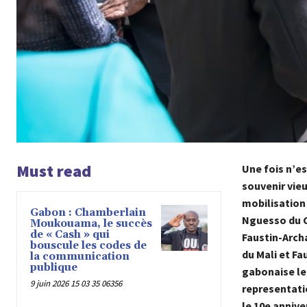
Must read
Une fois n’es
souvenir vieu
mobilisation 
Gabon : Chamberlain
Nguesso du 
Moukouama, le succès
de « Cash » qui
Faustin-Arch
bouscule les codes de
du Mali et F
la communication
publique
gabonaise le 
9 juin 2026 15 03 35 06356
representati
le 10e anniv