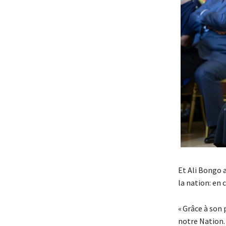
Et Ali Bongo a
la nation: en
« Grâce à son 
notre Nation.