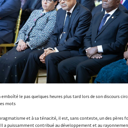
 emboîté le pas quelques heures plus tard lors de son discours cir
 ces mots
pragmatisme et à sa ténacité, il est, sans conteste, un des pères 
 Il a puissamment contribué au développement et au rayonnemen