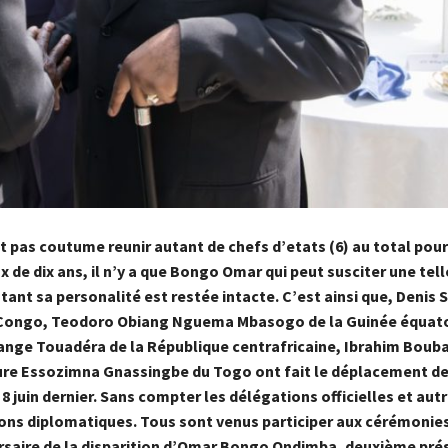
t pas coutume reunir autant de chefs d’etats (6) au total pour
x de dix ans, il n’y a que Bongo Omar qui peut susciter une tell
tant sa personalité est restée intacte. C’est ainsi que, Denis
Congo, Teodoro Obiang Nguema Mbasogo de la Guinée équato
ange Touadéra de la République centrafricaine, Ibrahim Bouba
aure Essozimna Gnassingbe du Togo ont fait le déplacement de 
8 juin dernier. Sans compter les délégations officielles et aut
ons diplomatiques. Tous sont venus participer aux cérémoni
ersaire de la disparition d’Omar Bongo Ondimba, deuxième prés