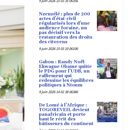
9 juin 2026 15 03 35 06356
Nzenzélé : plus de 200
actes d’état-civil
régularisés lors d’une
audience foraine, un
pas décisif vers la
restauration des droits
des citoyens
9 juin 2026 15 03 10 06106
Gabon : Randy Noël
Ekwague Obame quitte
le PDG pour l’UDB, un
ralliement qui
redessine les équilibres
politiques à Ntoum
9 juin 2026 14 02 38 06386
De Lomé à l’Afrique :
TOGOREVEIL devient
panafricain et porte
haut le récit des
bâtisseurs du continent