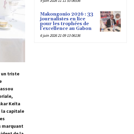
9 juin 2026 11 11 53 06536
Makongonio 2026 : 33
journalistes en lice
pour les trophées de
l’excellence au Gabon
6 juin 2026 21 09 13 06136
 un triste
e
 Sassou
riale,
kar Keïta
la capitale
res
es marquant
ident de la