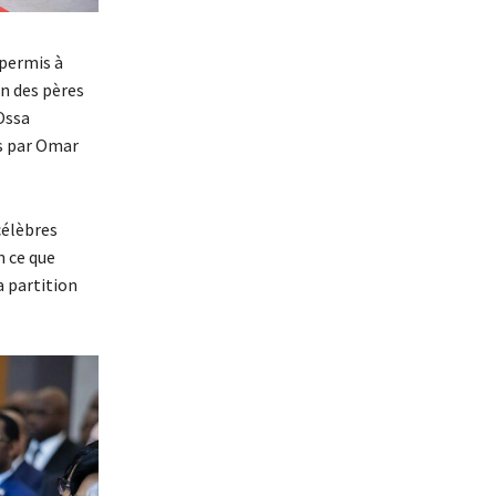
 permis à
un des pères
Ossa
és par Omar
célèbres
n ce que
 partition