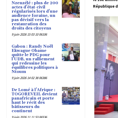
Nzenzélé : plus de 200
République d
actes d’état-civil
régularisés lors d’une
audience foraine, un
pas décisif vers la
restauration des
droits des citoyens
9 juin 2026 15 03 10 06106
Gabon : Randy Noël
Ekwague Obame
quitte le PDG pour
l’UDB, un ralliement
qui redessine les
équilibres politiques à
Ntoum
9 juin 2026 14 02 38 06386
De Lomé à l’Afrique :
TOGOREVEIL devient
panafricain et porte
haut le récit des
bâtisseurs du
continent
9 juin 2026 11 11 53 06536