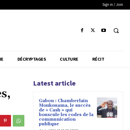
Sign in / Join
IE
DÉCRYPTAGES
CULTURE
RÉCIT
Latest article
s,
Gabon : Chamberlain
Moukouama, le succès
de « Cash » qui
bouscule les codes de la
communication
publique