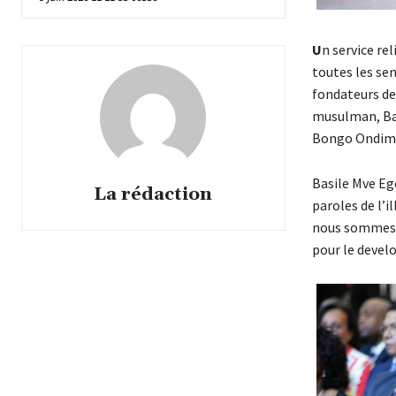
U
n service re
toutes les sen
fondateurs de
musulman, Bad
Bongo Ondimba,
Basile Mve Ego
La rédaction
paroles de l’i
nous sommes e
pour le develo