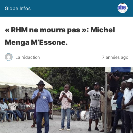
Globe Infos
« RHM ne mourra pas »: Michel
Menga M’Essone.
La rédaction
7 années ago