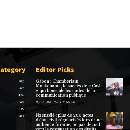
Category
Editor Picks
Gabon : Chamberlain
702
Moukouama, le succès de « Cash
562
» qui bouscule les codes de la
communication publique
E
424
9 juin 2026 15 03 35 06356
340
335
Nzenzélé : plus de 200 actes
203
d’état-civil régularisés lors d’une
audience foraine, un pas décisif
vers la restauration des droits