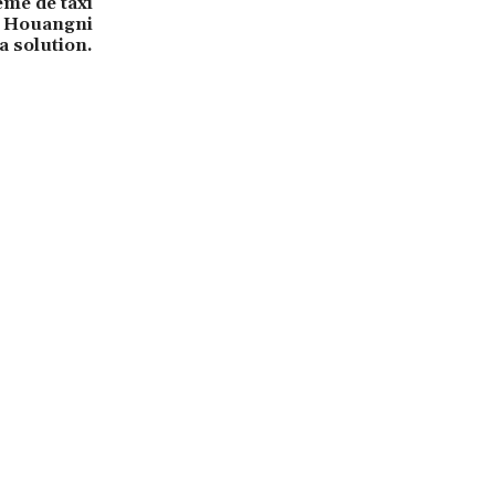
ème de taxi
al Houangni
 solution.