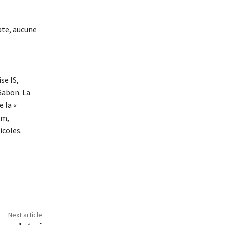
ate, aucune
se IS,
Gabon. La
 la «
km,
icoles.
Next article