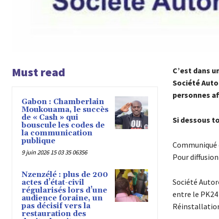
Must read
C’est dans u
Société Autor
personnes af
Gabon : Chamberlain
Moukouama, le succès
de « Cash » qui
Si dessous t
bouscule les codes de
la communication
publique
Communiqué d
9 juin 2026 15 03 35 06356
Pour diffusio
Nzenzélé : plus de 200
Société Autoro
actes d’état-civil
régularisés lors d’une
entre le PK24 
audience foraine, un
pas décisif vers la
Réinstallatio
restauration des