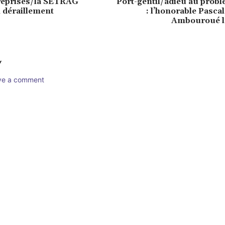
reprises/la SETRAG
Port-gentil/adieu au probl
 déraillement
: l’honorable Pasc
Ambouroué la
Y
ave a comment