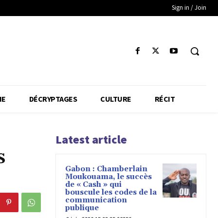
Sign in / Join
IE
DÉCRYPTAGES
CULTURE
RÉCIT
Latest article
s
Gabon : Chamberlain
Moukouama, le succès
de « Cash » qui
bouscule les codes de la
communication
publique