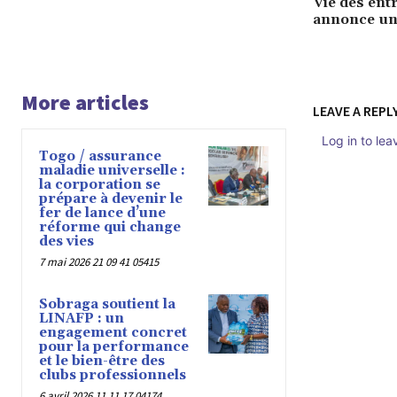
Vie des ent
annonce un
More articles
LEAVE A REPL
Log in to le
Togo / assurance
maladie universelle :
la corporation se
prépare à devenir le
fer de lance d’une
réforme qui change
des vies
7 mai 2026 21 09 41 05415
Sobraga soutient la
LINAFP : un
engagement concret
pour la performance
et le bien-être des
clubs professionnels
6 avril 2026 11 11 17 04174