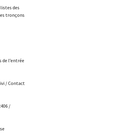
listes des
les tronçons
 de l’entrée
ivi / Contact
2406 /
 se