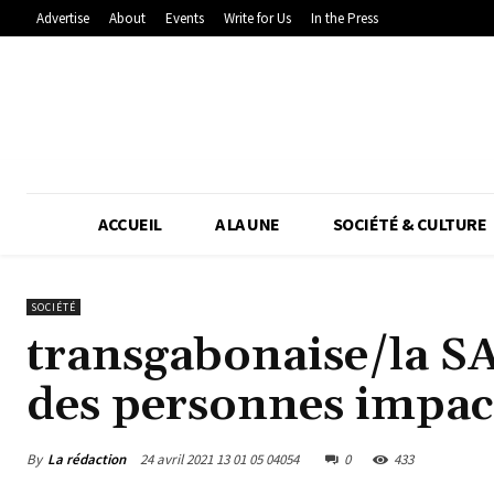
Advertise
About
Events
Write for Us
In the Press
ACCUEIL
A LA UNE
SOCIÉTÉ & CULTURE
SOCIÉTÉ
transgabonaise/la SAG
des personnes impact
By
La rédaction
24 avril 2021 13 01 05 04054
0
433