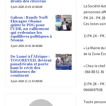
droits des citoyens
La Société Aut
9 juin 2026 15 03 10 06106
personnes aff
Gabon : Randy Noël
PK 24 – PK 28 
Ekwague Obame
Ces listes son
quitte le PDG pour
l’UDB, un ralliement
qui redessine les
1) PK 24 – PK 
équilibres politiques à
Ntoum
9 juin 2026 14 02 38 06386
• La Mairie d
de la Zone Éco
De Lomé à l’Afrique :
TOGOREVEIL devient
panafricain et porte
• Chez le chef
haut le récit des
: 066 88 51 36
bâtisseurs du
continent
9 juin 2026 11 11 53 06536
2) PK 28 – PK 
0666847938.
Toute personn