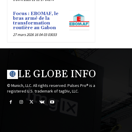
Focus : EBOMAF, le
bras armé de la
transformation
routière au Gabon
27 mars 2026 16 04 03 03033
LE GLOBE INFO
© Munich, LLC. All rights reserved. Pulses Pro® is a
registered U.S. trademark of tagDiv, LLC.