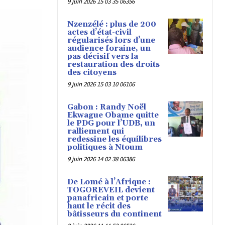
9 juin 2026 15 03 35 06356
Nzenzélé : plus de 200
actes d’état-civil
régularisés lors d’une
audience foraine, un
pas décisif vers la
restauration des droits
des citoyens
9 juin 2026 15 03 10 06106
Gabon : Randy Noël
Ekwague Obame quitte
le PDG pour l’UDB, un
ralliement qui
redessine les équilibres
politiques à Ntoum
9 juin 2026 14 02 38 06386
De Lomé à l’Afrique :
TOGOREVEIL devient
panafricain et porte
haut le récit des
bâtisseurs du continent