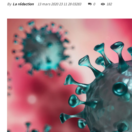
By
La rédaction
13 mars 2020 23 11 28 03283
0
182