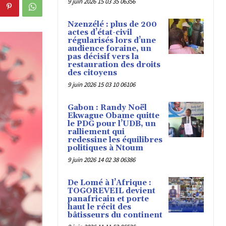
9 juin 2026 15 03 35 06356
Nzenzélé : plus de 200
actes d’état-civil
régularisés lors d’une
audience foraine, un
pas décisif vers la
restauration des droits
des citoyens
9 juin 2026 15 03 10 06106
Gabon : Randy Noël
Ekwague Obame quitte
le PDG pour l’UDB, un
ralliement qui
redessine les équilibres
politiques à Ntoum
9 juin 2026 14 02 38 06386
De Lomé à l’Afrique :
TOGOREVEIL devient
panafricain et porte
haut le récit des
bâtisseurs du continent