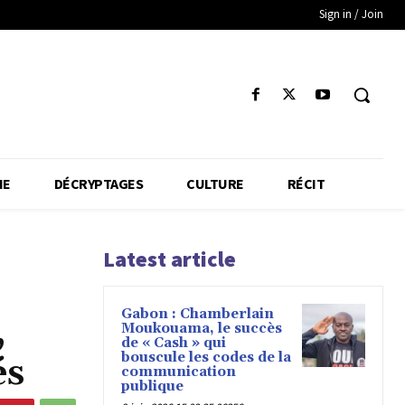
Sign in / Join
IE
DÉCRYPTAGES
CULTURE
RÉCIT
Latest article
Gabon : Chamberlain
,
Moukouama, le succès
de « Cash » qui
bouscule les codes de la
és
communication
publique