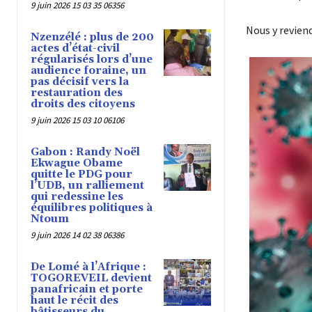
9 juin 2026 15 03 35 06356
Nous y revien
Nzenzélé : plus de 200
actes d’état-civil
régularisés lors d’une
audience foraine, un
pas décisif vers la
restauration des
droits des citoyens
9 juin 2026 15 03 10 06106
Gabon : Randy Noël
Ekwague Obame
quitte le PDG pour
l’UDB, un ralliement
qui redessine les
équilibres politiques à
Ntoum
9 juin 2026 14 02 38 06386
De Lomé à l’Afrique :
TOGOREVEIL devient
panafricain et porte
haut le récit des
bâtisseurs du