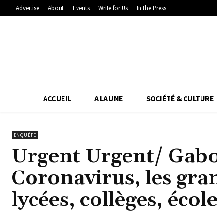
Advertise
About
Events
Write for Us
In the Press
ACCUEIL
A LA UNE
SOCIÉTÉ & CULTURE
ENQUÊTE
Urgent Urgent/ Gabo
Coronavirus, les gran
lycées, collèges, écol