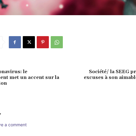
navirus: le
Société/ la SEEG p
nt met un accent sur la
excuses à son aimable
ion
Y
ave a comment