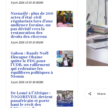
de développement des E
9 juin 2026 15 03 35 06356
Ladite Assemblée générale 
appel public à l’épargne d
2022).
Notons que pour l
milliards de francs CFA.
L’initiative permettra non
Nzenzélé : plus de 200
travers une opération su
acteur du marché financier
actes d’état-civil
Par cette opération, la B
capitaux sur le long terme
régularisés lors d’une
ni risque de transfert.
audience foraine, un
pas décisif vers la
restauration des
droits des citoyens
9 juin 2026 15 03 10 06106
Gabon : Randy Noël
Ekwague Obame
quitte le PDG pour
l’UDB, un ralliement
qui redessine les
équilibres politiques à
Ntoum
9 juin 2026 14 02 38 06386
De Lomé à l’Afrique :
Share
TOGOREVEIL devient
panafricain et porte
haut le récit des