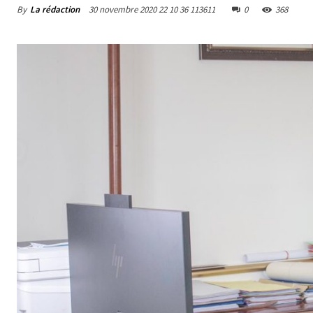
By
La rédaction
30 novembre 2020 22 10 36 113611
0
368