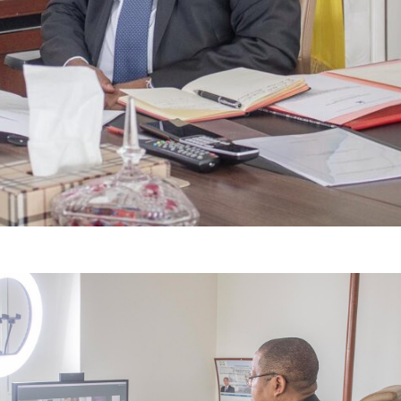
nistère 
de l’Economie 
et de la Relance
mbre 2020 
–
Le ministre de l’Economie et de la Relance, Monsieur Jean
–
s part ce jour par visio
–
conférence à l’Assemblée générale de la Ba
nque 