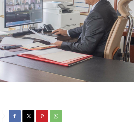
tats de l’Afrique centrale (BDEAC).
a entériné le lancement d’un programme d’émissions obligataires par 
’un montant 
maximum
de 300 milliards de francs CFA sur 3 ans (2020
–
a première année (2020), l’opération portera sur un montant de 100 
 seulement à la BDEAC de diversifier son portefeuille de financement à 
r le marché de la CEMAC m
ais aussi, de restaurer sa position comme un 
 de la sous
–
région. 
DEAC compte mobiliser le potentiel de l’épargne locale et lever des 
 en bénéficiant des ressources en monnaie loc
ale sans risque de change, 