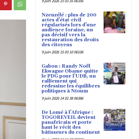
9 juin 2026 15 03 35 06356
Nzenzélé : plus de 200
actes d’état-civil
régularisés lors d’une
audience foraine, un
pas décisif vers la
restauration des droits
des citoyens
9 juin 2026 15 03 10 06106
Gabon : Randy Noël
Ekwague Obame quitte
le PDG pour l’UDB, un
ralliement qui
redessine les équilibres
politiques à Ntoum
9 juin 2026 14 02 38 06386
De Lomé à l’Afrique :
TOGOREVEIL devient
panafricain et porte
haut le récit des
bâtisseurs du continent