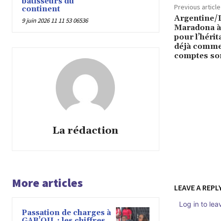
bâtisseurs du
Previous article
continent
Argentine/
9 juin 2026 11 11 53 06536
Maradona à p
pour l’hérit
déjà commen
comptes so
La rédaction
More articles
LEAVE A REPL
Log in to le
Passation de charges à
GAB’OIL : les chiffres