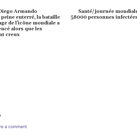
Diego Armando
Santé/journée mondiale
eine enterré, la bataille
58000 personnes infectée
age de l’icône mondiale a
cé alors que les
nt creux
Y
ave a comment