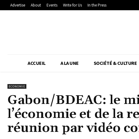
Advertise
About
Events
Write for Us
In the Press
ACCUEIL
A LA UNE
SOCIÉTÉ & CULTURE
ECONOMIE
Gabon/BDEAC: le mi
l’économie et de la r
réunion par vidéo c