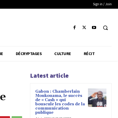
Sign in / Join
IE
DÉCRYPTAGES
CULTURE
RÉCIT
Latest article
Gabon : Chamberlain
ne
Moukouama, le succès
de « Cash » qui
bouscule les codes de la
communication
publique