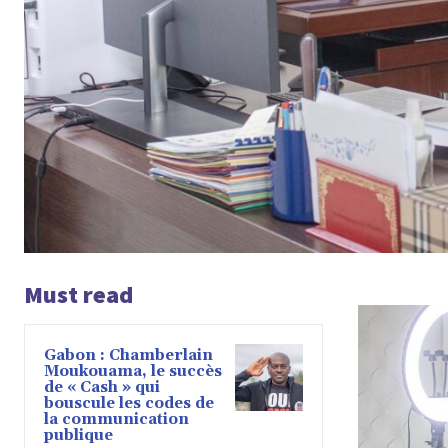
Must read
Gabon : Chamberlain
Moukouama, le succès
Mi
de « Cash » qui
bouscule les codes de
la communication
publique
Libreville, le 30 nove
Marie OGANDAGA, a pri