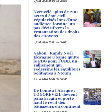
9 juin 2026 15 03 35 06356
Nzenzélé : plus de 200
actes d’état-civil
régularisés lors d’une
audience foraine, un
pas décisif vers la
restauration des droits
des citoyens
9 juin 2026 15 03 10 06106
Gabon : Randy Noël
Ekwague Obame quitte
le PDG pour l’UDB, un
ralliement qui
redessine les équilibres
politiques à Ntoum
9 juin 2026 14 02 38 06386
De Lomé à l’Afrique :
TOGOREVEIL devient
panafricain et porte
haut le récit des
bâtisseurs du continent