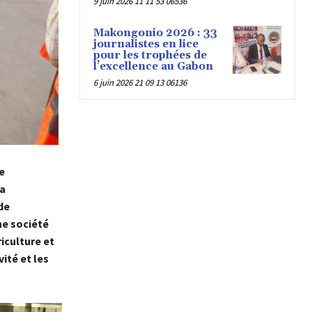
9 juin 2026 11 11 53 06536
Makongonio 2026 : 33
journalistes en lice
pour les trophées de
l’excellence au Gabon
6 juin 2026 21 09 13 06136
e
ga
de
une société
riculture et
ité et les