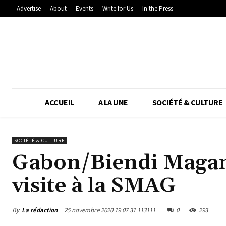
Advertise
About
Events
Write for Us
In the Press
ACCUEIL
A LA UNE
SOCIÉTÉ & CULTURE
SOCIÉTÉ & CULTURE
Gabon/Biendi Magan
visite à la SMAG
By
La rédaction
25 novembre 2020 19 07 31 113111
0
293