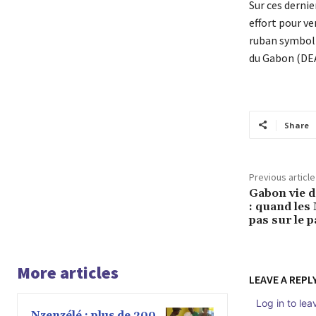
Sur ces derni
effort pour ve
ruban symboli
du Gabon (DEA
Share
Previous article
Gabon vie 
: quand les
pas sur le 
More articles
LEAVE A REPL
Log in to le
Nzenzélé : plus de 200