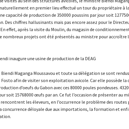
de visites au sein des structures avicoles, le ministre Biendi Magan
naturellement en premier lieu effectué un tour du propriétaire à 
une capacité de production de 350000 poussins par jour soit 12775
n. Des chiffres hallusinants mais pas encore assez pour le Directe
 En effet, après la visite du Moulin, du magasin de conditionnement
de nombreux projets ont été présentés au ministre pour accroître 
iendi inaugure une usine de production de la DEAG
, Biendi Maganga Moussavou et toute sa délégation se sont rendu
osto afin de visiter son exploitation avicole. Car elle possède la
roduction d’oeufs du Gabon avec ces 80000 poules pondeuses. 432
our soit 15768000 œufs par an. Ce fut l’occasion de présenter au mi
e rencontrent les éleveurs, en l’occurrence le problème des routes
la concurrence déloyale due aux importations, la formation et enfi
ation.