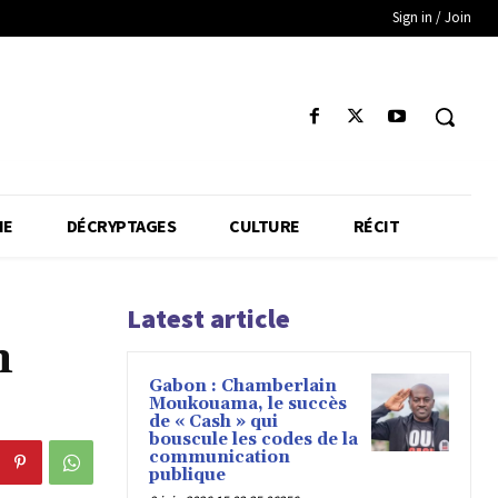
Sign in / Join
IE
DÉCRYPTAGES
CULTURE
RÉCIT
Latest article
n
Gabon : Chamberlain
Moukouama, le succès
de « Cash » qui
bouscule les codes de la
communication
publique