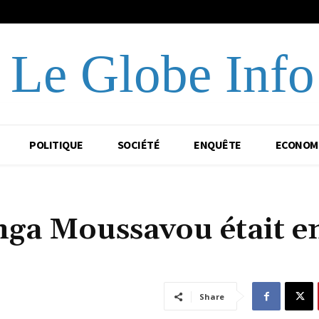
Le Globe Info
POLITIQUE
SOCIÉTÉ
ENQUÊTE
ECONOM
ga Moussavou était e
Share