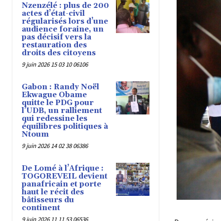
Nzenzélé : plus de 200
actes d’état-civil
régularisés lors d’une
audience foraine, un
pas décisif vers la
restauration des
droits des citoyens
9 juin 2026 15 03 10 06106
Gabon : Randy Noël
Ekwague Obame
quitte le PDG pour
l’UDB, un ralliement
qui redessine les
équilibres politiques à
Ntoum
9 juin 2026 14 02 38 06386
De Lomé à l’Afrique :
TOGOREVEIL devient
panafricain et porte
haut le récit des
bâtisseurs du
continent
9 juin 2026 11 11 53 06536