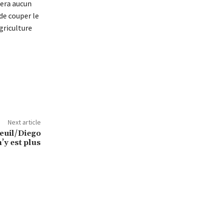
gera aucun
 de couper le
griculture
Next article
deuil/Diego
y est plus