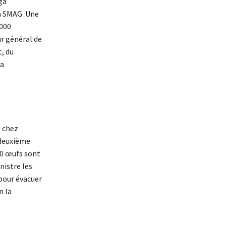
ga
la SMAG. Une
0000
ur général de
, du
la
s chez
 deuxième
00 œufs sont
nistre les
 pour évacuer
n la