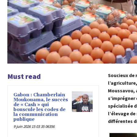
Must read
Soucieux de r
l’agriculture
Moussavou, a 
Gabon : Chamberlain
s’imprégner d
Moukouama, le succès
de « Cash » qui
spécialisée d
bouscule les codes de
l’élevage de 
la communication
publique
différentes d
9 juin 2026 15 03 35 06356