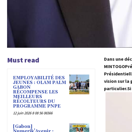
Must read
Dans une déc
MINTOGOPrési
Présidentiell
EMPLOYABILITÉ DES
vision sur la
JEUNES : OLAM PALM
GABON
particulier.
Si
RÉCOMPENSE LES
MEILLEURS
RÉCOLTEURS DU
PROGRAMME PNPE
12 juin 2026 8 08 56 06566
[Gabon]
Numerik’Avenir :