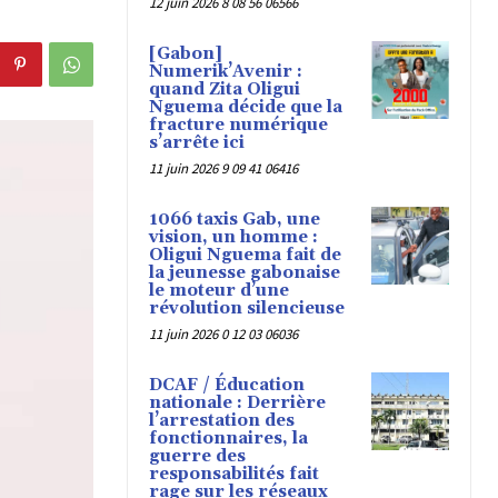
12 juin 2026 8 08 56 06566
[Gabon]
Numerik’Avenir :
quand Zita Oligui
Nguema décide que la
fracture numérique
s’arrête ici
11 juin 2026 9 09 41 06416
1066 taxis Gab, une
vision, un homme :
Oligui Nguema fait de
la jeunesse gabonaise
le moteur d’une
révolution silencieuse
11 juin 2026 0 12 03 06036
DCAF / Éducation
nationale : Derrière
l’arrestation des
fonctionnaires, la
guerre des
responsabilités fait
rage sur les réseaux