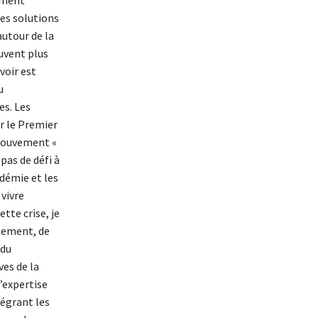
es solutions
autour de la
euvent plus
voir est
u
es. Les
r le Premier
 mouvement «
 pas de défi à
ndémie et les
vivre
tte crise, je
nement, de
 du
es de la
l’expertise
égrant les