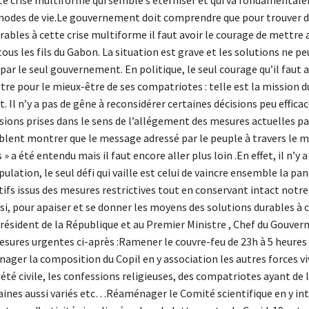
odes de vie.Le gouvernement doit comprendre que pour trouver d
urables à cette crise multiforme il faut avoir le courage de mettre 
us les fils du Gabon. La situation est grave et les solutions ne p
par le seul gouvernement. En politique, le seul courage qu’il faut a
ttre pour le mieux-être de ses compatriotes : telle est la mission d
Il n’y a pas de gêne à reconsidérer certaines décisions peu efficac
sions prises dans le sens de l’allégement des mesures actuelles pa
blent montrer que le message adressé par le peuple à travers le
» a été entendu mais il faut encore aller plus loin .En effet, il n’y a
pulation, le seul défi qui vaille est celui de vaincre ensemble la pa
fs issus des mesures restrictives tout en conservant intact notre 
, pour apaiser et se donner les moyens des solutions durables à ce
ésident de la République et au Premier Ministre , Chef du Gouver
esures urgentes ci-après :Ramener le couvre-feu de 23h à 5 heures
ger la composition du Copil en y association les autres forces viv
iété civile, les confessions religieuses, des compatriotes ayant de 
ines aussi variés etc…Réaménager le Comité scientifique en y int