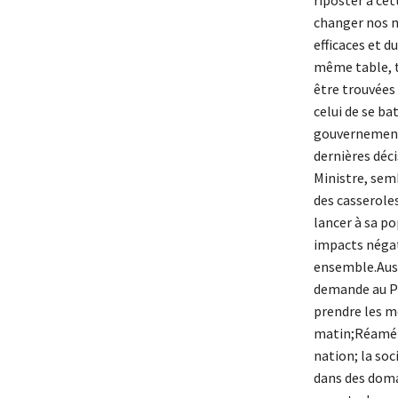
changer nos m
efficaces et d
même table, to
être trouvées 
celui de se ba
gouvernement. 
dernières déci
Ministre, sem
des casseroles 
lancer à sa po
impacts négati
ensemble.Aussi
demande au Pr
prendre les m
matin;Réaména
nation; la soc
dans des doma