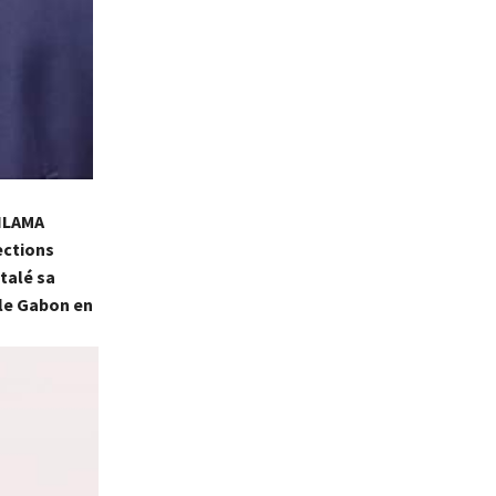
INLAMA
ections
talé sa
 le Gabon en