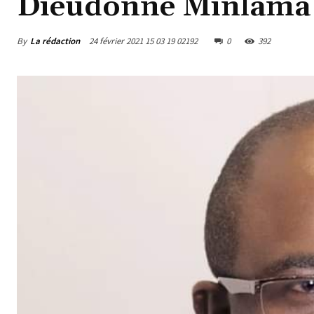
Dieudonné Minlama
By
La rédaction
24 février 2021 15 03 19 02192
0
392