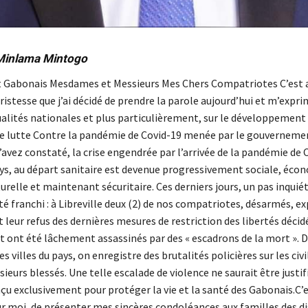
Minlama Mintogo
 Gabonais Mesdames et Messieurs Mes Chers Compatriotes C’est 
istesse que j’ai décidé de prendre la parole aujourd’hui et m’expri
ualités nationales et plus particulièrement, sur le développement
lutte Contre la pandémie de Covid-19 menée par le gouvernement
avez constaté, la crise engendrée par l’arrivée de la pandémie de 
ys, au départ sanitaire est devenue progressivement sociale, éco
turelle et maintenant sécuritaire. Ces derniers jours, un pas inquié
é franchi : à Libreville deux (2) de nos compatriotes, désarmés, e
leur refus des dernières mesures de restriction des libertés décid
ont été lâchement assassinés par des « escadrons de la mort ». 
es villes du pays, on enregistre des brutalités policières sur les civi
eurs blessés. Une telle escalade de violence ne saurait être justif
çu exclusivement pour protéger la vie et la santé des Gabonais.C’
ur moi, de présenter mes sincères condoléances aux familles des di