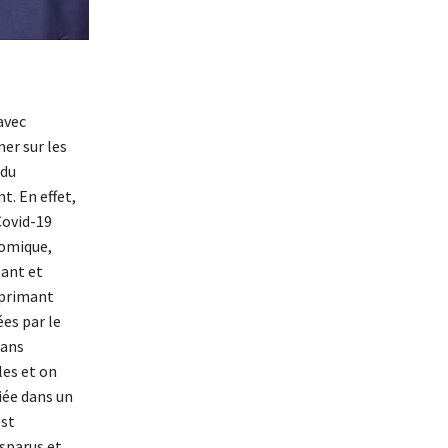
avec
mer sur les
 du
. En effet,
Covid-19
nomique,
tant et
xprimant
ées par le
Dans
les et on
iée dans un
est
sparus et,