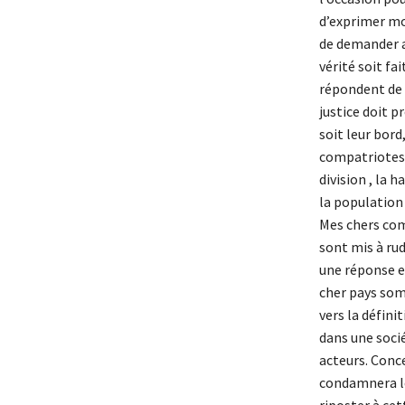
d’exprimer mo
de demander a
vérité soit fa
répondent de l
justice doit p
soit leur bor
compatriotes, 
division , la 
la population 
Mes chers comp
sont mis à rud
une réponse ef
cher pays somb
vers la défini
dans une socié
acteurs. Conce
condamnera les
riposter à ce