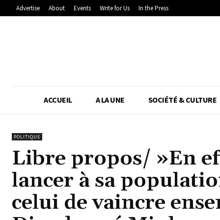
Advertise
About
Events
Write for Us
In the Press
ACCUEIL
A LA UNE
SOCIÉTÉ & CULTURE
POLITIQUE
Libre propos/ »En effe
lancer à sa population
celui de vaincre ens