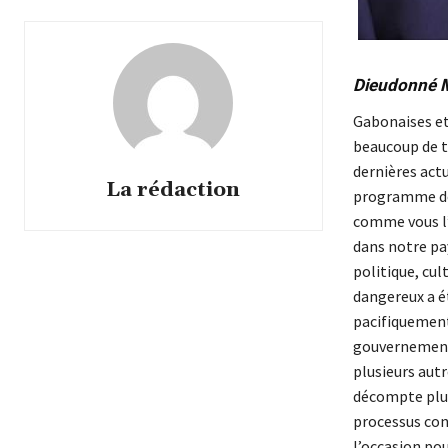
Dieudonné 
Gabonaises et
beaucoup de tr
dernières act
La rédaction
programme de 
comme vous l’
dans notre pa
politique, cul
dangereux a ét
pacifiquement 
gouvernement 
plusieurs autr
décompte plusi
processus con
l’occasion po