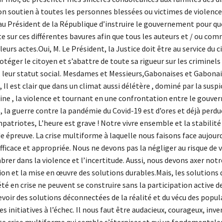
n soutien à toutes les personnes blessées ou victimes de violence
u Président de la République d’instruire le gouvernement pour qu
ite sur ces différentes bavures afin que tous les auteurs et / ou co
eurs actes.Oui, M. Le Président, la Justice doit être au service du c
rotéger le citoyen et s’abattre de toute sa rigueur sur les criminels
d, leur statut social. Mesdames et Messieurs,Gabonaises et Gabona
Il est clair que dans un climat aussi délétère , dominé par la suspic
haine , la violence et tournant en une confrontation entre le gouv
, la guerre contre la pandémie du Covid-19 est d’ores et déjà perdue
atriotes, L’heure est grave ! Notre vivre ensemble et la stabilité
e épreuve. La crise multiforme à laquelle nous faisons face aujour
ficace et appropriée. Nous ne devons pas la négliger au risque de 
rer dans la violence et l’incertitude. Aussi, nous devons axer notr
tion et la mise en œuvre des solutions durables.Mais, les solutions
té en crise ne peuvent se construire sans la participation active d
voir des solutions déconnectées de la réalité et du vécu des popul
 initiatives à l’échec. Il nous faut être audacieux, courageux, inve
tte crise multiforme qui semble s’éterniser et qui va fondamental