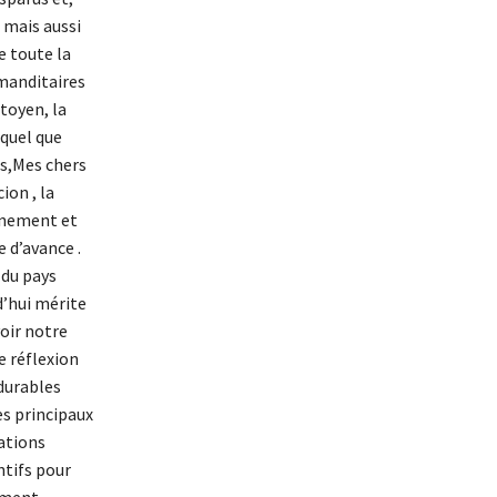
 mais aussi
e toute la
mmanditaires
itoyen, la
 quel que
is,Mes chers
ion , la
ernement et
 d’avance .
 du pays
d’hui mérite
voir notre
e réflexion
 durables
es principaux
ations
ntifs pour
ement