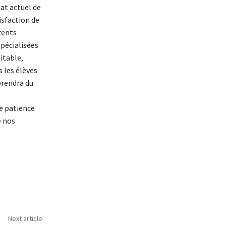
at actuel de
isfaction de
rents
spécialisées
itable,
 les élèves
 prendra du
e patience
e nos
Next article