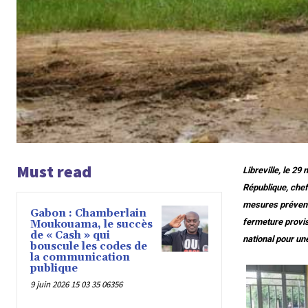
Must read
Libreville, le 29
République, chef
mesures prévent
Gabon : Chamberlain
fermeture proviso
Moukouama, le succès
de « Cash » qui
national pour un
bouscule les codes de
la communication
publique
9 juin 2026 15 03 35 06356