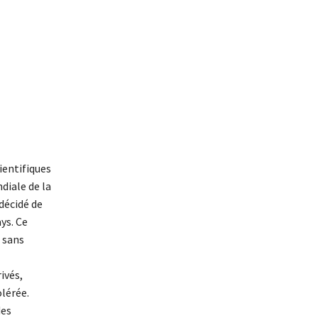
ientifiques
diale de la
décidé de
ys. Ce
 sans
ivés,
lérée.
des