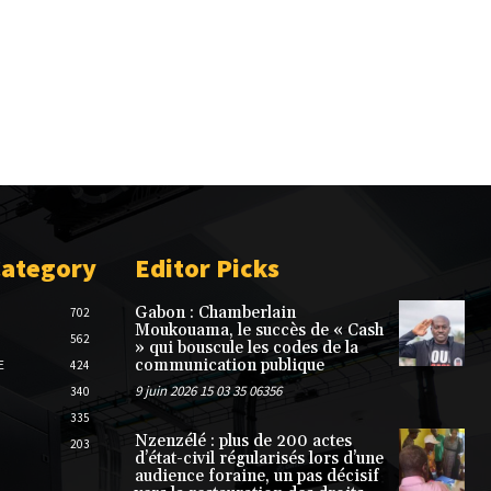
Category
Editor Picks
Gabon : Chamberlain
702
Moukouama, le succès de « Cash
562
» qui bouscule les codes de la
communication publique
E
424
9 juin 2026 15 03 35 06356
340
335
Nzenzélé : plus de 200 actes
203
d’état-civil régularisés lors d’une
audience foraine, un pas décisif