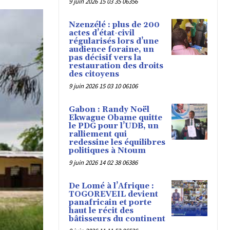
9 juin 2026 15 03 35 06356
Nzenzélé : plus de 200
actes d’état-civil
régularisés lors d’une
audience foraine, un
pas décisif vers la
restauration des droits
des citoyens
9 juin 2026 15 03 10 06106
Gabon : Randy Noël
Ekwague Obame quitte
le PDG pour l’UDB, un
ralliement qui
redessine les équilibres
politiques à Ntoum
9 juin 2026 14 02 38 06386
De Lomé à l’Afrique :
TOGOREVEIL devient
panafricain et porte
haut le récit des
bâtisseurs du continent