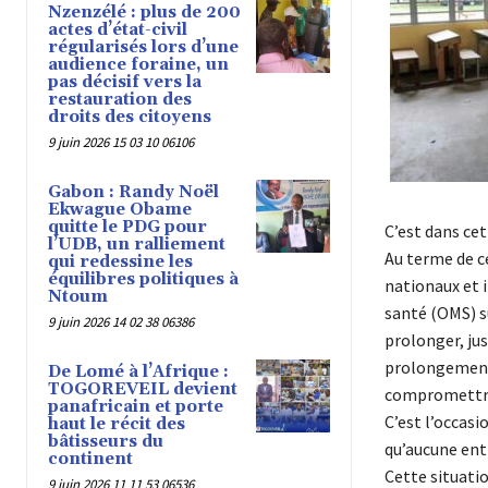
Nzenzélé : plus de 200
actes d’état-civil
régularisés lors d’une
audience foraine, un
pas décisif vers la
restauration des
droits des citoyens
9 juin 2026 15 03 10 06106
Gabon : Randy Noël
Ekwague Obame
quitte le PDG pour
C’est dans cet
l’UDB, un ralliement
Au terme de c
qui redessine les
équilibres politiques à
nationaux et 
Ntoum
santé (OMS) s
9 juin 2026 14 02 38 06386
prolonger, jus
prolongement 
De Lomé à l’Afrique :
TOGOREVEIL devient
compromettre 
panafricain et porte
C’est l’occasi
haut le récit des
bâtisseurs du
qu’aucune entr
continent
Cette situati
9 juin 2026 11 11 53 06536