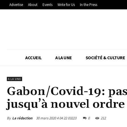
Advertise
About
Events
Write for Us
In the Press
ACCUEIL
A LA UNE
SOCIÉTÉ & CULTURE
A LA UNE
Gabon/Covid-19: pas 
jusqu’à nouvel ordre
By
La rédaction
30 mars 2020 4 04 22 03223
0
212